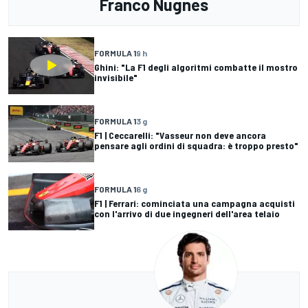
Franco Nugnes
FORMULA 1
9 h
Ghini: "La F1 degli algoritmi combatte il mostro
invisibile"
FORMULA 1
3 g
F1 | Ceccarelli: "Vasseur non deve ancora
pensare agli ordini di squadra: è troppo presto"
FORMULA 1
6 g
F1 | Ferrari: cominciata una campagna acquisti
con l'arrivo di due ingegneri dell'area telaio