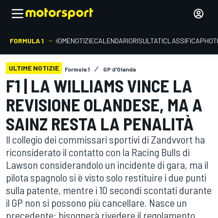
FORMULA 1
HOME
NOTIZIE
CALENDARIO
RISULTATI
CLASSIFICA
PHOT
ULTIME NOTIZIE
Formula 1
GP d'Olanda
F1 | LA WILLIAMS VINCE LA
REVISIONE OLANDESE, MA A
SAINZ RESTA LA PENALITÀ
Il collegio dei commissari sportivi di Zandvvort ha
riconsiderato il contatto con la Racing Bulls di
Lawson considerandolo un incidente di gara, ma il
pilota spagnolo si è visto solo restituire i due punti
sulla patente, mentre i 10 secondi scontati durante
il GP non si possono più cancellare. Nasce un
precedente: bisognerà rivedere il regolamento.