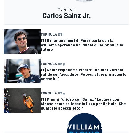
More from
Carlos Sainz Jr.
FORMULA 1
7 h
F1 | Il management di Perez parla con la
Williams sperando nei dubbi di Sainz sul suo
futuro
FORMULA 1
12 g
F1 | Sainz risponde a Piastri: "Ho motivazioni
valide sull'accaduto. Poteva stare più attento
anche lui"
FORMULA 1
12 g
F1 | Piastri furioso con Sainz: "Lottava con
Alonso come se fosse in lizza per il titolo. Che
guardi lo specchietto!"