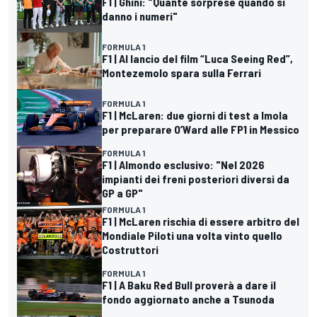
F1 | Ghini: "Quante sorprese quando si
danno i numeri"
FORMULA 1
F1 | Al lancio del film “Luca Seeing Red”,
Montezemolo spara sulla Ferrari
FORMULA 1
F1 | McLaren: due giorni di test a Imola
per preparare O’Ward alle FP1 in Messico
FORMULA 1
F1 | Almondo esclusivo: "Nel 2026
impianti dei freni posteriori diversi da
GP a GP"
FORMULA 1
F1 | McLaren rischia di essere arbitro del
Mondiale Piloti una volta vinto quello
Costruttori
FORMULA 1
F1 | A Baku Red Bull proverà a dare il
fondo aggiornato anche a Tsunoda