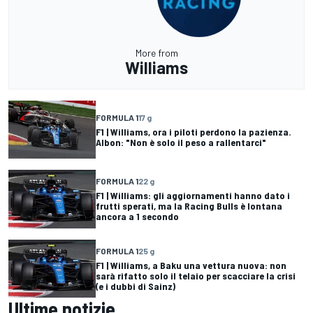
More from
Williams
FORMULA 1
17 g
F1 | Williams, ora i piloti perdono la pazienza.
Albon: "Non è solo il peso a rallentarci"
FORMULA 1
22 g
F1 | Williams: gli aggiornamenti hanno dato i
frutti sperati, ma la Racing Bulls è lontana
ancora a 1 secondo
FORMULA 1
25 g
F1 | Williams, a Baku una vettura nuova: non
sarà rifatto solo il telaio per scacciare la crisi
(e i dubbi di Sainz)
Ultime notizie