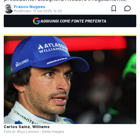
Franco Nugnes
Modificato:
13 set 2025, 14:03
AGGIUNGI COME FONTE PREFERITA
Carlos Sainz, Williams
Foto di: Bryn Lennon - Getty Images