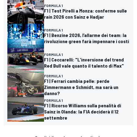
FORMULA 1
F1 | Test Pirelli a Monza: conferme sulle
rain 2026 con Sainz e Hadjar
FORMULA 1
F1 | Benzine 2026, l’allarme dei team: la
rivoluzione green farà impennare i costi
FORMULA 1
F1 | Ceccarelli: "L'inversione del trend
Red Bull vale quanto il talento di Max"
FORMULA 1
F1 | Ferrari cambia pelle: perde
Zimmermann e Schmidt, ma sarà un
danno?
FORMULA 1
F1 | Ricorso Williams sulla penalità di
Sainz in Olanda: la FIA deciderà il 12
settembre