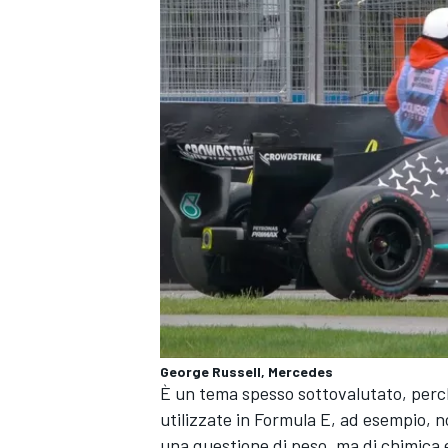
George Russell, Mercedes
È un tema spesso sottovalutato, perch
RALLY
utilizzate in Formula E, ad esempio, n
una questione di peso, ma di chimica e