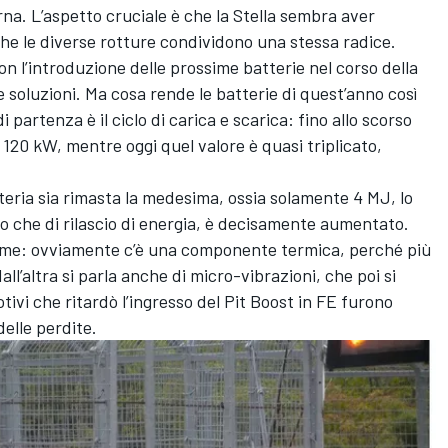
na. L’aspetto cruciale è che la Stella sembra aver
che le diverse rotture condividono una stessa radice.
on l’introduzione delle prossime batterie nel corso della
 soluzioni. Ma cosa rende le batterie di quest’anno così
i partenza è il ciclo di carica e scarica: fino allo scorso
120 kW, mentre oggi quel valore è quasi triplicato,
eria sia rimasta la medesima, ossia solamente 4 MJ, lo
ero che di rilascio di energia, è decisamente aumentato.
forme: ovviamente c’è una componente termica, perché più
l’altra si parla anche di micro-vibrazioni, che poi si
vi che ritardò l’ingresso del Pit Boost in FE furono
delle perdite.