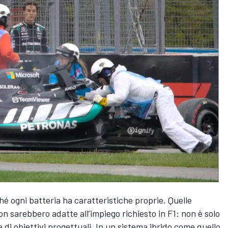
é ogni batteria ha caratteristiche proprie. Quelle
on sarebbero adatte all’impiego richiesto in F1: non è solo
 di obiettivi progettuali. In un sistema ibrido come quello