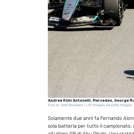
Andrea Kimi Antonelli, Mercedes, George R
Foto di: Sam Bloxham / LAT Images via Getty Images
Solamente due anni fa Fernando Alons
sola batteria per tutto il campionato, 
MONOPOSTO
all’ultimo GP di Abu Dhabi. Una stat