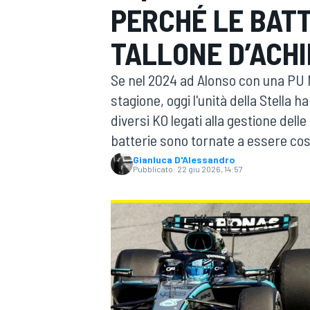
PERCHÉ LE BAT
MOTOGP
WEC
TALLONE D’ACHI
Se nel 2024 ad Alonso con una PU M
stagione, oggi l'unità della Stella
diversi KO legati alla gestione del
batterie sono tornate a essere così
Gianluca D'Alessandro
Pubblicato:
22 giu 2026, 14:57
WRC