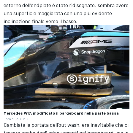
esterno dell’endplate è stato ridisegnato: sembra avere
una superficie maggiorata con una più evidente
inclinazione finale verso il basso.
Mercedes W17: modificato il bargeboard nella parte bassa
Foto di: AG Galli
Cambiata la portata dell’out wash, era inevitabile che ci
fossero anche degli adeguamenti nel bargeboard, ma in