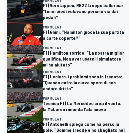
FORMULA 1
F1 | Verstappen, RB22 troppo ballerina:
"I miei piedi volavano persino via dai
pedali"
FORMULA 1
F1 | Ghini: "Hamilton gioca la sua partita
a carte coperte?"
FORMULA 1
F1 | Hamilton sorride: "La nostra miglior
qualifica. Non aver usato il simulatore
mi ha aiutato"
FORMULA 1
F1 | Leclerc, i problemi sono in frenata:
"Quando entro in curva spero di non
andare dritto"
FORMULA 1
Tecnica F1 | La Mercedes crea il vuoto,
la McLaren rimanda l'ala nuova
FORMULA 1
F1 | Antonelli spiega come ha perso la
pole: "Gomme fredde e ho sbagliato nel