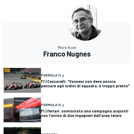
More from
Franco Nugnes
FORMULA 1
2 g
F1 | Ceccarelli: "Vasseur non deve ancora
pensare agli ordini di squadra: è troppo presto"
FORMULA 1
5 g
F1 | Ferrari: cominciata una campagna acquisti
con l'arrivo di due ingegneri dell'area telaio