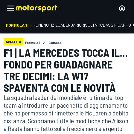
FORMULA 1
HOME
NOTIZIE
CALENDARIO
RISULTATI
CLASSIFICA
PHOT
ANALISI
Formula 1
Canada
F1 | LA MERCEDES TOCCA IL...
FONDO PER GUADAGNARE
TRE DECIMI: LA W17
SPAVENTA CON LE NOVITÀ
La squadra leader del mondiale è l'ultima dei top
team a introdurre un pacchetto di aggiornamento
che ha permesso di rimettere le McLaren a debita
distanza. Scopriamo tutte le modifiche che Allison
e Resta hanno fatto sulla freccia nero e argento.