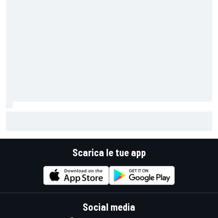
MotoGP | Acosta: "La pista peggiore per KTM, era come
guidare un trapano da cantiere!"
Scarica le tue app
Social media