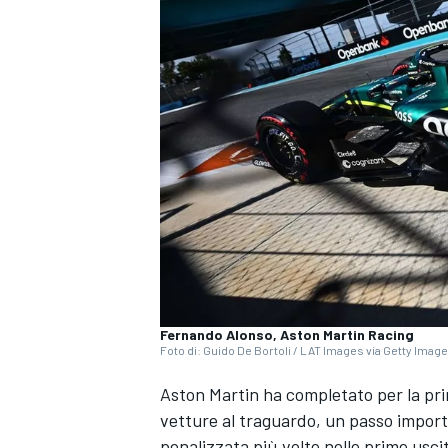
Fernando Alonso, Aston Martin Racing
Foto di: Guido De Bortoli / LAT Images via Getty Imag
Aston Martin ha completato per la pr
vetture al traguardo, un passo importa
MONOPOSTO
penalizzata più volte nelle prime usc