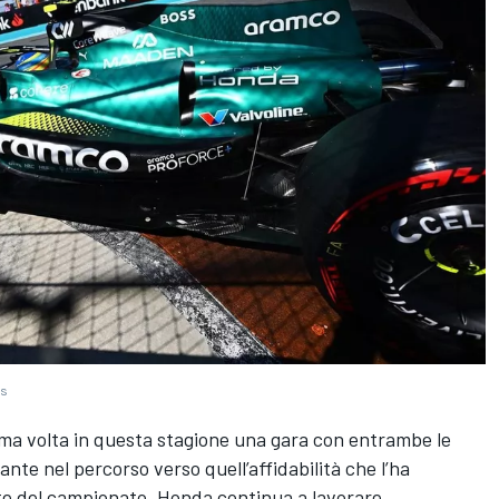
es
ima volta in questa stagione una gara con entrambe le
nte nel percorso verso quell’affidabilità che l’ha
ite del campionato. Honda continua a lavorare