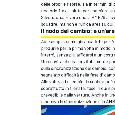
delle proprie risorse, sia in termini d
una priorità assoluta per compiere un 
Silverstone. È vero che la AMR26 a live
squadre, ma non è l’unica area su cui 
Il nodo del cambio: è un'are
Ad esempio, come già accaduto per Au
produrre per la prima volta in modo in
interni, senza più affidarsi a un cost
Una novità che ha inevitabilmente por
sulla sincronizzazione del cambio, con
segnalato difficoltà nella fase di camb
Alle volte, ad esempio, la scalata può 
soprattutto in frenata, fase in cui il
prevedibile dalla vettura. Anche in usc
MONOMARCA
mancava la sincronizzazione e la AMR2