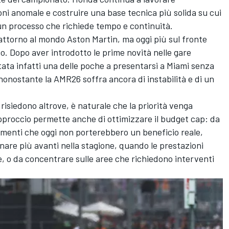
oni anomale e costruire una base tecnica più solida su cui
 un processo che richiede tempo e continuità.
 attorno al mondo Aston Martin, ma oggi più sul fronte
o. Dopo aver introdotto le prime novità nelle gare
tata infatti una delle poche a presentarsi a Miami senza
nonostante la AMR26 soffra ancora di instabilità e di un
 risiedono altrove, è naturale che la priorità venga
pproccio permette anche di ottimizzare il budget cap: da
rnamenti che oggi non porterebbero un beneficio reale,
inare più avanti nella stagione, quando le prestazioni
e, o da concentrare sulle aree che richiedono interventi