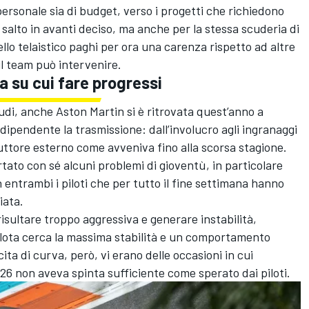
i personale sia di budget, verso i progetti che richiedono
salto in avanti deciso, ma anche per la stessa scuderia di
llo telaistico paghi per ora una carenza rispetto ad altre
il team può intervenire.
a su cui fare progressi
di, anche Aston Martin si è ritrovata quest’anno a
dipendente la trasmissione: dall’involucro agli ingranaggi
ruttore esterno come avveniva fino alla scorsa stagione.
tato con sé alcuni problemi di gioventù, in particolare
 entrambi i piloti che per tutto il fine settimana hanno
iata.
risultare troppo aggressiva e generare instabilità,
 pilota cerca la massima stabilità e un comportamento
ita di curva, però, vi erano delle occasioni in cui
6 non aveva spinta sufficiente come sperato dai piloti.