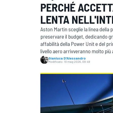
PERCHÉ ACCETT
MOTOGP
WEC
LENTA NELL'IN
Aston Martin sceglie la linea della
preservare il budget, dedicando gra
affabilità della Power Unit e del pr
livello aero arrivveranno molto più
Gianluca D'Alessandro
Modificato:
10 mag 2026, 09:49
WRC