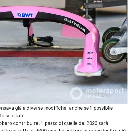
nsava già a diverse modifiche, anche se il possibile
ato scartato.
bbero contribuire: il passo di quelle del 2026 sarà
tto agli attuali 3600 mm. Le vetture saranno inoltre più