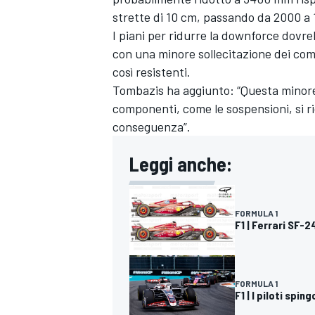
strette di 10 cm, passando da 2000 a
I piani per ridurre la downforce dovre
con una minore sollecitazione dei com
così resistenti.
Tombazis ha aggiunto: “Questa minore 
componenti, come le sospensioni, si ri
conseguenza”.
Leggi anche:
FORMULA 1
F1 | Ferrari SF-2
MONOMARCA
FORMULA 1
F1 | I piloti spi