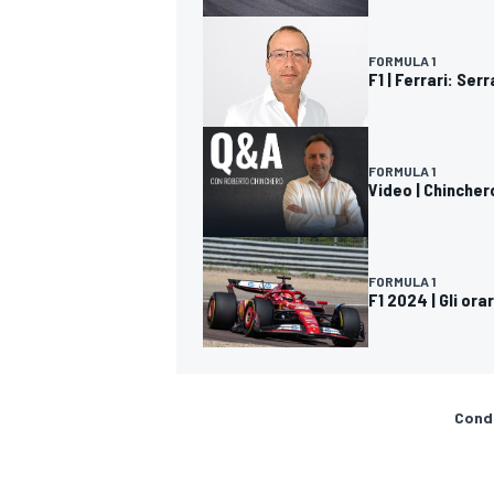
FORMULA 1
F1 | Ferrari: Ser
FORMULA 1
Video | Chincher
FORMULA 1
F1 2024 | Gli ora
Condi
RALLY