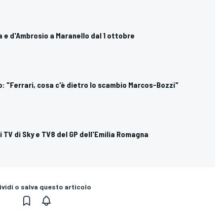
ra e d'Ambrosio a Maranello dal 1 ottobre
o: "Ferrari, cosa c'è dietro lo scambio Marcos-Bozzi"
ri TV di Sky e TV8 del GP dell'Emilia Romagna
vidi o salva questo articolo