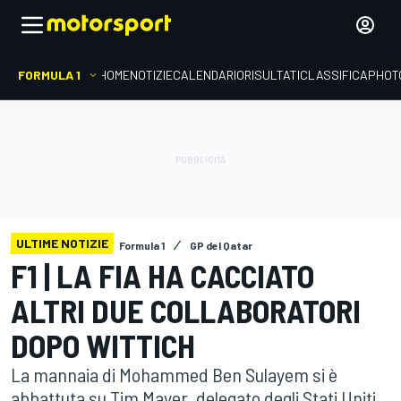
FORMULA 1
HOME
NOTIZIE
CALENDARIO
RISULTATI
CLASSIFICA
PHOT
ULTIME NOTIZIE
Formula 1
GP del Qatar
F1 | LA FIA HA CACCIATO
ALTRI DUE COLLABORATORI
DOPO WITTICH
La mannaia di Mohammed Ben Sulayem si è
abbattuta su Tim Mayer, delegato degli Stati Uniti,