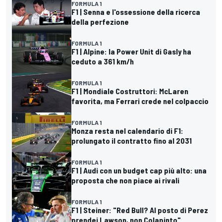
FORMULA 1
F1 | Senna e l'ossessione della ricerca
della perfezione
FORMULA 1
F1 | Alpine: la Power Unit di Gasly ha
ceduto a 361 km/h
FORMULA 1
F1 | Mondiale Costruttori: McLaren
favorita, ma Ferrari crede nel colpaccio
FORMULA 1
Monza resta nel calendario di F1:
prolungato il contratto fino al 2031
FORMULA 1
F1 | Audi con un budget cap più alto: una
proposta che non piace ai rivali
FORMULA 1
F1 | Steiner: "Red Bull? Al posto di Perez
prendei Lawson, non Colapinto"