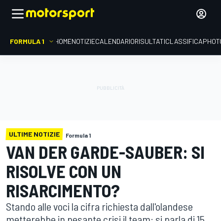
FORMULA 1
HOME
NOTIZIE
CALENDARIO
RISULTATI
CLASSIFICA
PHOT
ULTIME NOTIZIE
Formula 1
VAN DER GARDE-SAUBER: SI
RISOLVE CON UN
RISARCIMENTO?
Stando alle voci la cifra richiesta dall'olandese
metterebbe in pesante crisi il team: si parla di 15