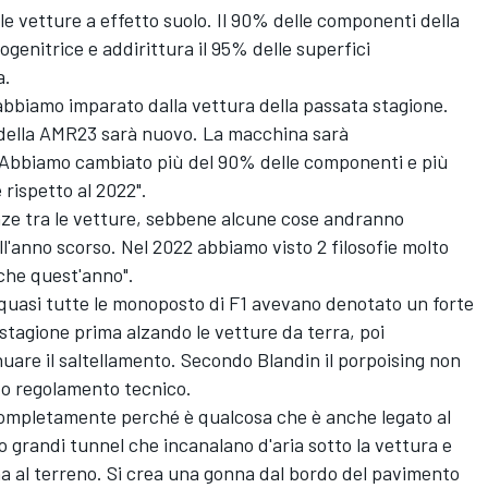
e vetture a effetto suolo. Il 90% delle componenti della
ogenitrice e addirittura il 95% delle superfici
a.
abbiamo imparato dalla vettura della passata stagione.
della AMR23 sarà nuovo. La macchina sarà
Abbiamo cambiato più del 90% delle componenti e più
rispetto al 2022".
nze tra le vetture, sebbene alcune cose andranno
l'anno scorso. Nel 2022 abbiamo visto 2 filosofie molto
che quest'anno".
2 quasi tutte le monoposto di F1 avevano denotato un forte
 stagione prima alzando le vetture da terra, poi
uare il saltellamento. Secondo Blandin il porpoising non
to regolamento tecnico.
 completamente perché è qualcosa che è anche legato al
 grandi tunnel che incanalano d'aria sotto la vettura e
na al terreno. Si crea una gonna dal bordo del pavimento