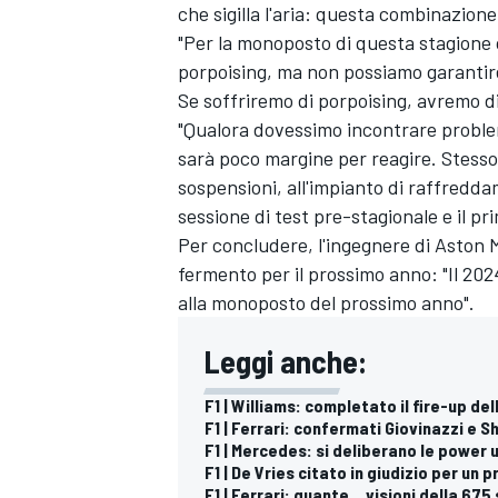
che sigilla l'aria: questa combinazione
"Per la monoposto di questa stagione 
porpoising, ma non possiamo garantire
Se soffriremo di porpoising, avremo d
"Qualora dovessimo incontrare problemi
sarà poco margine per reagire. Stesso
sospensioni, all'impianto di raffredda
sessione di test pre-stagionale e il p
Per concludere, l'ingegnere di Aston M
fermento per il prossimo anno: "Il 2024
alla monoposto del prossimo anno".
Leggi anche:
F1 | Williams: completato il fire-up d
F1 | Ferrari: confermati Giovinazzi e
RALLY
F1 | Mercedes: si deliberano le power u
F1 | De Vries citato in giudizio per un 
F1 | Ferrari: quante... visioni della 675