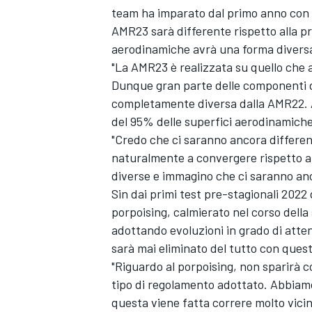
team ha imparato dal primo anno con l
AMR23 sarà differente rispetto alla pr
aerodinamiche avrà una forma divers
"La AMR23 è realizzata su quello che 
Dunque gran parte delle componenti 
completamente diversa dalla AMR22. 
del 95% delle superfici aerodinamiche 
"Credo che ci saranno ancora differe
naturalmente a convergere rispetto al
diverse e immagino che ci saranno an
Sin dai primi test pre-stagionali 202
porpoising, calmierato nel corso della
adottando evoluzioni in grado di atten
sarà mai eliminato del tutto con ques
"Riguardo al porpoising, non sparirà
MONOMARCA
tipo di regolamento adottato. Abbiamo
questa viene fatta correre molto vici