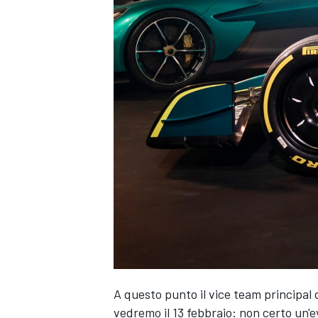
ENDURANCE/GT
A questo punto il vice team principal 
vedremo il 13 febbraio: non certo un'ev