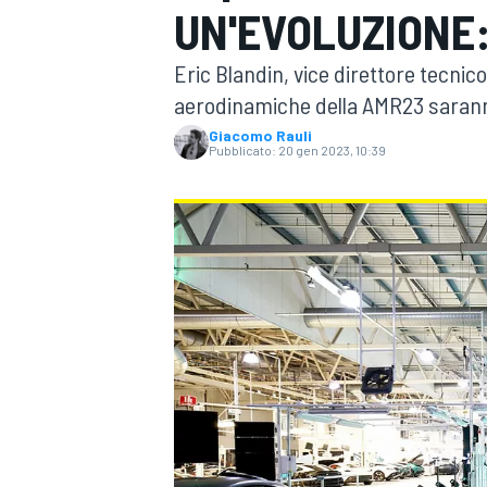
UN'EVOLUZIONE:
MOTOGP
WEC
Eric Blandin, vice direttore tecnico
aerodinamiche della AMR23 saranno
Giacomo Rauli
Pubblicato:
20 gen 2023, 10:39
WRC