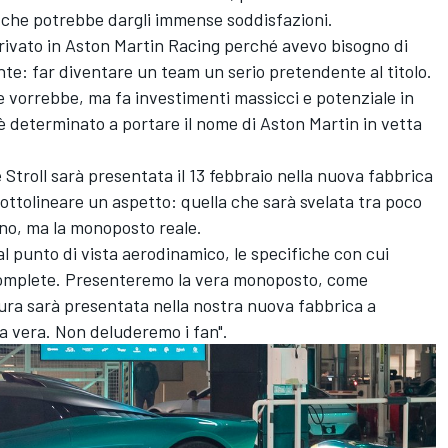
a che potrebbe dargli immense soddisfazioni.
rivato in Aston Martin Racing perché avevo bisogno di
ante: far diventare un team un serio pretendente al titolo.
e vorrebbe, ma fa investimenti massicci e potenziale in
 è determinato a portare il nome di Aston Martin in vetta
 Stroll
sarà presentata il 13 febbraio nella nuova fabbrica
ottolineare un aspetto: quella che sarà svelata tra poco
no, ma la monoposto reale.
al punto di vista aerodinamico, le specifiche con cui
complete. Presenteremo la vera monoposto, come
ura sarà presentata nella nostra nuova fabbrica a
lla vera. Non deluderemo i fan".