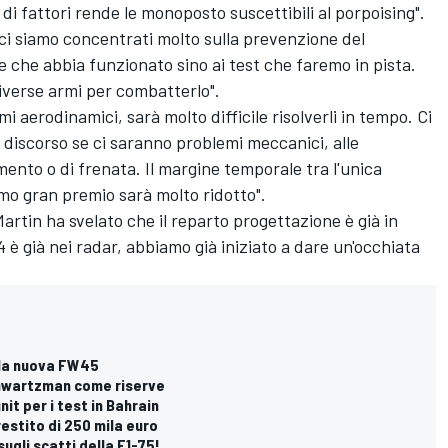
 di fattori rende le monoposto suscettibili al porpoising".
ci siamo concentrati molto sulla prevenzione del
 che abbia funzionato sino ai test che faremo in pista.
iverse armi per combatterlo".
 aerodinamici, sarà molto difficile risolverli in tempo. Ci
 discorso se ci saranno problemi meccanici, alle
mento o di frenata. Il margine temporale tra l'unica
rimo gran premio sarà molto ridotto".
artin ha svelato che il reparto progettazione è già in
 è già nei radar, abbiamo già iniziato a dare un'occhiata
ella nuova FW45
 Shwartzman come riserve
nit per i test in Bahrain
prestito di 250 mila euro
 sugli scatti della F1-75!