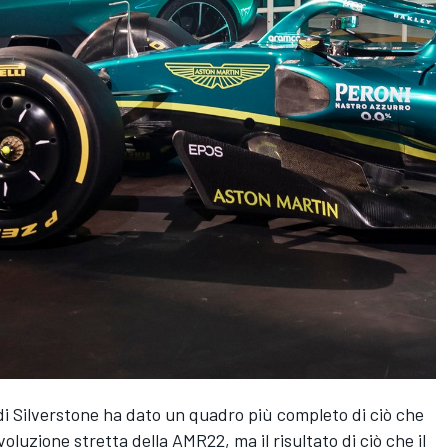
di Silverstone ha dato un quadro più completo di ciò che
oluzione stretta della AMR22, ma il risultato di ciò che il