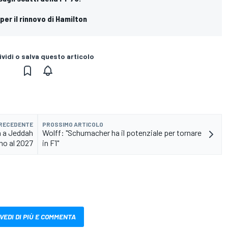
e
per il rinnovo di Hamilton
vidi o salva questo articolo
PRECEDENTE
PROSSIMO ARTICOLO
rà a Jeddah
Wolff: "Schumacher ha il potenziale per tornare
no al 2027
in F1"
VEDI DI PIÙ E COMMENTA