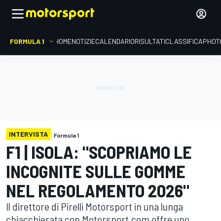
FORMULA 1
HOME
NOTIZIE
CALENDARIO
RISULTATI
CLASSIFICA
PHOT
INTERVISTA
Formula 1
F1 | ISOLA: "SCOPRIAMO LE
INCOGNITE SULLE GOMME
NEL REGOLAMENTO 2026"
Il direttore di Pirelli Motorsport in una lunga
chiacchierata con Motorsport.com offre uno