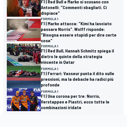
F1 | Red Bull e Marko si scusano con
Antonelli: "Commenti sbagliati. Ci
dispiace"
FORMULA 1
F1 | Marko attacca: "Kimi ha lasciato
passare Norris". Wolff risponde:
"Bisogna essere stupidi per dire certe
cose"
FORMULA 1
F1 | Red Bull, Hannah Schmitz spiega il
dietro le quinte della strategia
vincente in Qatar
FORMULA 1
F1 | Ferrari: Vasseur punta il dito sulle
pressioni, ma la debacle ha radici più
profonde
FORMULA 1
F1 | Una corona per tre: Norris,
Verstappen e Piastri, ecco tutte le
combinazioni iridate