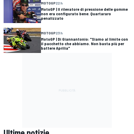
MOTOGP
22 h
MotoGP | Il rilevatore di pressione delle gomme
non era configurato bene: Quartararo
penalizzato
MOTOGP
23 h
MotoGP | Di Giannantonio: "Siamo al limite con
il pacchetto che abbiamo. Non basta più per
battere Aprilia"
Ultime notizie