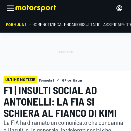
FORMULA 1
HOME
NOTIZIE
CALENDARIO
RISULTATI
CLASSIFICA
PHOT
ULTIME NOTIZIE
Formula 1
GP del Qatar
F1 | INSULTI SOCIAL AD
ANTONELLI: LA FIA SI
SCHIERA AL FIANCO DI KIMI
La FIA ha diramato un comunicato che condanna
gli insulti e, in generale, la violenza social che