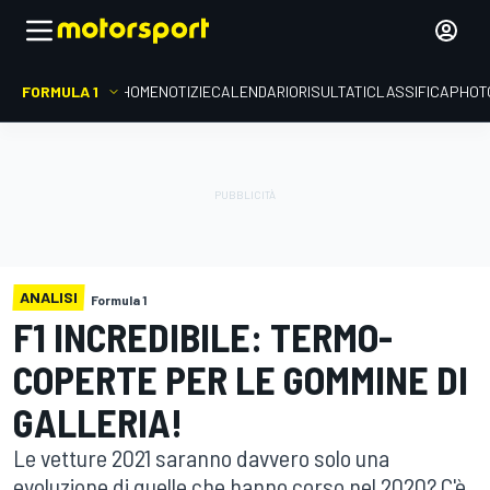
FORMULA 1
HOME
NOTIZIE
CALENDARIO
RISULTATI
CLASSIFICA
PHOT
ANALISI
Formula 1
F1 INCREDIBILE: TERMO-
COPERTE PER LE GOMMINE DI
GALLERIA!
Le vetture 2021 saranno davvero solo una
evoluzione di quelle che hanno corso nel 2020? C'è