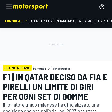
FORMULA 1
HOME
NOTIZIE
CALENDARIO
RISULTATI
CLASSIFICA
PHOT
ULTIME NOTIZIE
Formula 1
GP del Qatar
F1 | IN QATAR DECISO DA FIA E
PIRELLI UN LIMITE DI GIRI
PER OGNI SET DI GOMME
Il fornitore unico milanese ha ufficializzato una
decisione che era nell'aria: nel 2023 era stata