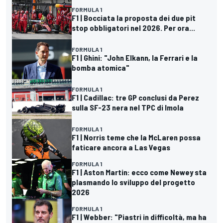
FORMULA 1
F1 | Bocciata la proposta dei due pit
stop obbligatori nel 2026. Per ora...
FORMULA 1
F1 | Ghini: "John Elkann, la Ferrari e la
bomba atomica"
FORMULA 1
F1 | Cadillac: tre GP conclusi da Perez
sulla SF-23 nera nel TPC di Imola
FORMULA 1
F1 | Norris teme che la McLaren possa
faticare ancora a Las Vegas
FORMULA 1
F1 | Aston Martin: ecco come Newey sta
plasmando lo sviluppo del progetto
2026
FORMULA 1
F1 | Webber: "Piastri in difficoltà, ma ha