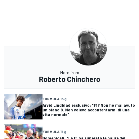
More from
Roberto Chinchero
FORMULA 1
3 g
Arvid Lindblad esclusivo: "F1? Non ho mai avuto
un piano B. Non volevo accontentarmi di una
vita normale"
FORMULA 1
7 g
Domenicali: "La F1 ha superato le paure del