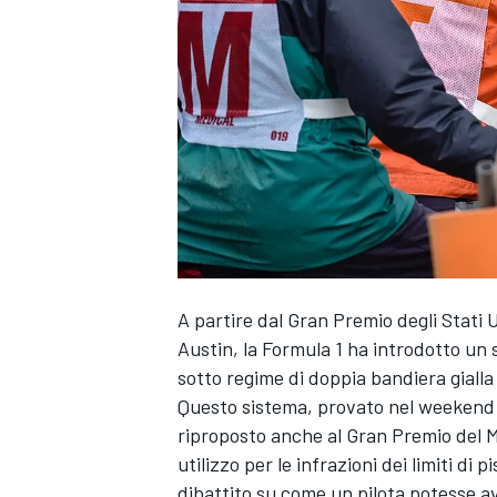
A partire dal Gran Premio degli Stati 
Austin, la Formula 1 ha introdotto un 
sotto regime di doppia bandiera gialla 
Questo sistema, provato nel weekend
riproposto anche al Gran Premio del Me
utilizzo per le infrazioni dei limiti d
MONOPOSTO
dibattito su come un pilota potesse av