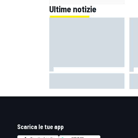
Ultime notizie
MotoGP | Zarco risale in moto tre
Mot
mesi dopo il suo grave infortunio
è il
cap
RALLY
Scarica le tue app