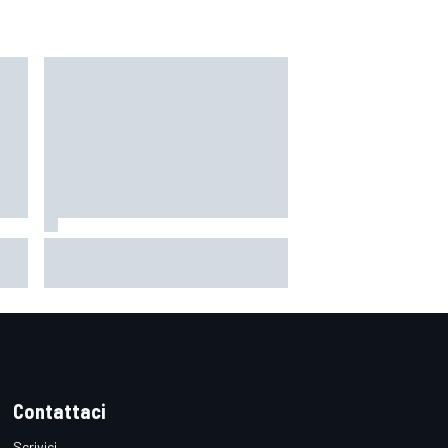
orso
MotoGP | Acosta: "La pista
n
peggiore per KTM, era come
guidare un trapano da cantiere!"
Contattaci
Scrivici