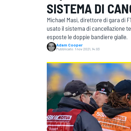
SISTEMA DI CAN
MOTOGP
WEC
Michael Masi, direttore di gara di 
usato il sistema di cancellazione t
esposte le doppie bandiere gialle.
Adam Cooper
Pubblicato:
1 nov 2021, 14:03
WRC