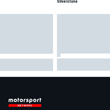
Silverstone
MotoGP | Márquez: "L'anno sc
oGP | Bagnaia: "Alex Marquez
facevo la differenza in punti i
 riferimento tra le Ducati, devo
cui ora vado un po' peggio"
ire come fa"