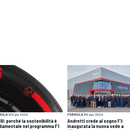
ULA 1
20 giu 2024
FORMULA 1
10 apr 2024
lli: perché la sostenibilità è
Andretti crede al sogno F1:
damentale nel programma F1
inaugurata la nuova sede a