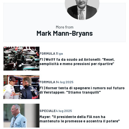
More from
Mark Mann-Bryans
FORMULA 1
1 ga
F1 | Wolff fa da scudo ad Antonelli: “Reset,
semplicità e meno pressioni per ripartire”
FORMULA 1
4 lug 2025
F1 | Horner tenta di spegnere i rumors sul futuro
di Verstappen: "Stiamo tranquilli"
SPECIALE
4 lug 2025
Mayer: "Il presidente della FIA non ha
mantenuto le promesse e accentra il potere"