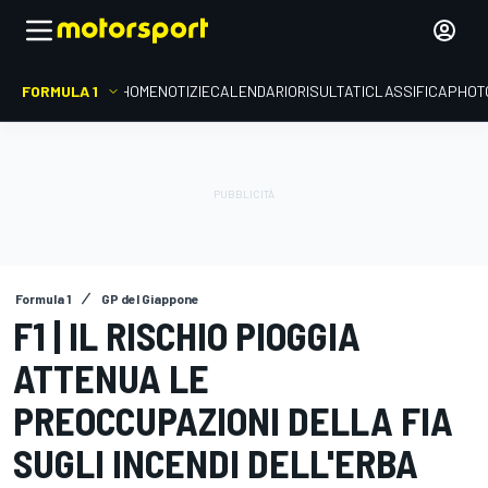
FORMULA 1
HOME
NOTIZIE
CALENDARIO
RISULTATI
CLASSIFICA
PHOT
Formula 1
GP del Giappone
F1 | IL RISCHIO PIOGGIA
ATTENUA LE
PREOCCUPAZIONI DELLA FIA
SUGLI INCENDI DELL'ERBA