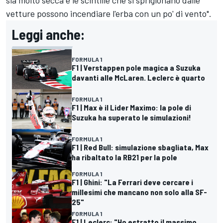
sia molto secca e le scintille che si sprigionano dalle
vetture possono incendiare l'erba con un po' di vento".
Leggi anche:
FORMULA 1
F1 | Verstappen pole magica a Suzuka
davanti alle McLaren. Leclerc è quarto
FORMULA 1
F1 | Max è il Lider Maximo: la pole di
Suzuka ha superato le simulazioni!
FORMULA 1
F1 | Red Bull: simulazione sbagliata, Max
ha ribaltato la RB21 per la pole
FORMULA 1
F1 | Ghini: "La Ferrari deve cercare i
millesimi che mancano non solo alla SF-
25"
FORMULA 1
F1 | Leclerc: "Ho estratto il massimo.