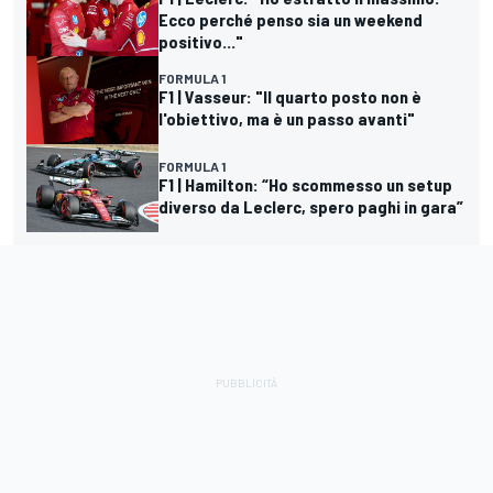
Ecco perché penso sia un weekend
positivo..."
FORMULA 1
F1 | Vasseur: "Il quarto posto non è
l'obiettivo, ma è un passo avanti"
FORMULA 1
F1 | Hamilton: “Ho scommesso un setup
diverso da Leclerc, spero paghi in gara”