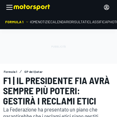
FORMULA 1
HOME
NOTIZIE
CALENDARIO
RISULTATI
CLASSIFICA
PHOT
Formula 1
GP del Qatar
F1 | IL PRESIDENTE FIA AVRÀ
SEMPRE PIÙ POTERI:
GESTIRÀ I RECLAMI ETICI
La Federazione ha presentato un piano che
garantirebbe che i reclami etici siano gestiti