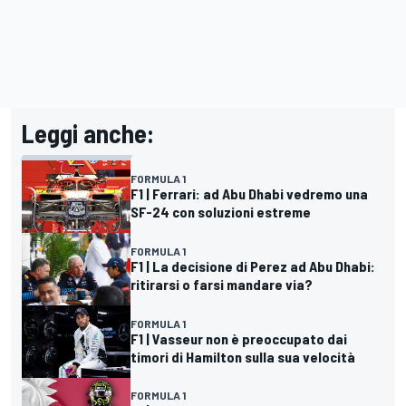
Leggi anche:
FORMULA 1
F1 | Ferrari: ad Abu Dhabi vedremo una
SF-24 con soluzioni estreme
FORMULA 1
F1 | La decisione di Perez ad Abu Dhabi:
ritirarsi o farsi mandare via?
FORMULA 1
F1 | Vasseur non è preoccupato dai
timori di Hamilton sulla sua velocità
FORMULA 1