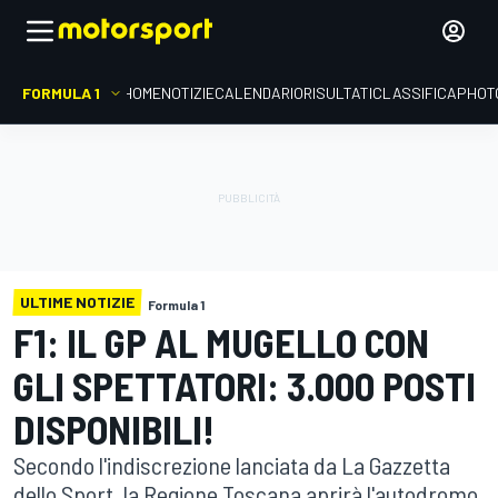
FORMULA 1
HOME
NOTIZIE
CALENDARIO
RISULTATI
CLASSIFICA
PHOT
ULTIME NOTIZIE
Formula 1
F1: IL GP AL MUGELLO CON
GLI SPETTATORI: 3.000 POSTI
DISPONIBILI!
Secondo l'indiscrezione lanciata da La Gazzetta
dello Sport, la Regione Toscana aprirà l'autodromo