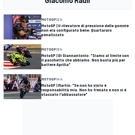
Giacomo Rauli
MOTOGP
12 h
MotoGP | Il rilevatore di pressione delle gomme
non era configurato bene: Quartararo
penalizzato
MOTOGP
13 h
MotoGP | Di Giannantonio: "Siamo al limite con
il pacchetto che abbiamo. Non basta più per
battere Aprilia"
MOTOGP
14 h
MotoGP | Martin: "Se non ho vinto è
responsabilità mia. Non ho frenato e non si è
staccato l'abbassatore"