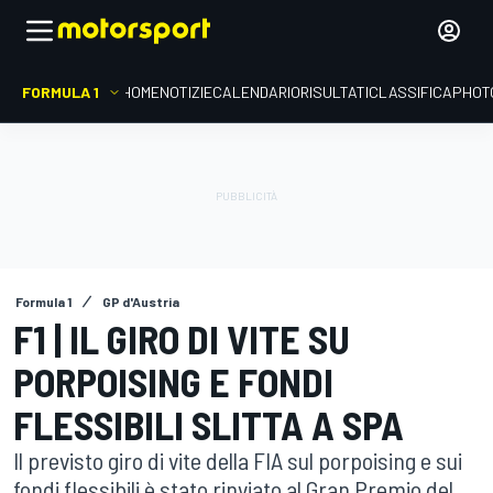
FORMULA 1
HOME
NOTIZIE
CALENDARIO
RISULTATI
CLASSIFICA
PHOT
Formula 1
GP d'Austria
F1 | IL GIRO DI VITE SU
PORPOISING E FONDI
FLESSIBILI SLITTA A SPA
Il previsto giro di vite della FIA sul porpoising e sui
fondi flessibili è stato rinviato al Gran Premio del