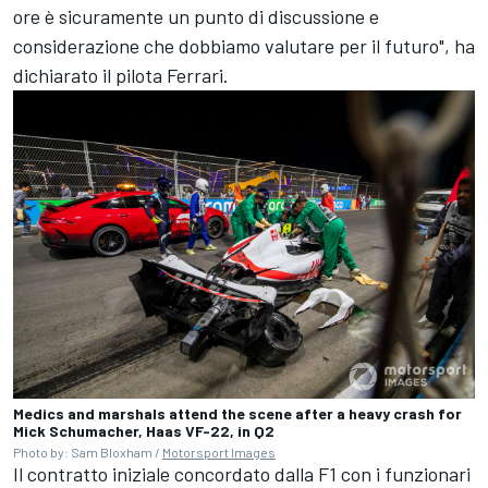
ore è sicuramente un punto di discussione e
considerazione che dobbiamo valutare per il futuro", ha
dichiarato il pilota Ferrari.
Medics and marshals attend the scene after a heavy crash for
Mick Schumacher, Haas VF-22, in Q2
Photo by: Sam Bloxham /
Motorsport Images
Il contratto iniziale concordato dalla F1 con i funzionari