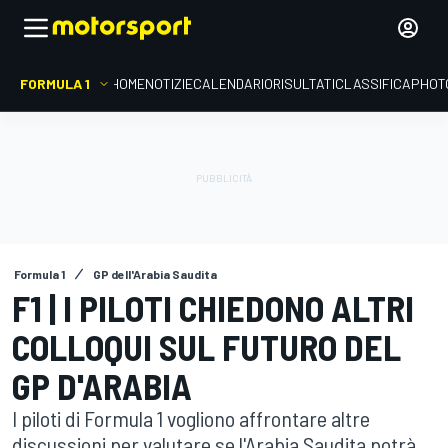
FORMULA 1
HOME
NOTIZIE
CALENDARIO
RISULTATI
CLASSIFICA
PHOT
Formula 1
GP dell'Arabia Saudita
F1 | I PILOTI CHIEDONO ALTRI
COLLOQUI SUL FUTURO DEL
GP D'ARABIA
I piloti di Formula 1 vogliono affrontare altre
discussioni per valutare se l'Arabia Saudita potrà