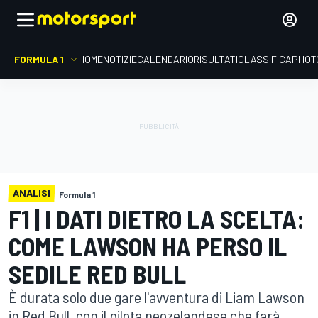
FORMULA 1
HOME
NOTIZIE
CALENDARIO
RISULTATI
CLASSIFICA
PHOT
ANALISI
Formula 1
F1 | I DATI DIETRO LA SCELTA:
COME LAWSON HA PERSO IL
SEDILE RED BULL
È durata solo due gare l'avventura di Liam Lawson
in Red Bull, con il pilota neozelandese che farà