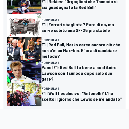
F1 | Mekies: "Orgogliosi che Tsunoda si
sia guadagnato la Red Bull"
FORMULA 1
F1 | Ferrari sbagliata? Pare di no, ma
serve subito una SF-25 più stabile
FORMULA 1
F1 | Red Bull, Marko cerca ancora ciò che
non c'è: un Max-bis. E' ora di cambiare
metodo?
FORMULA 1
Panel F1: Red Bull fa bene a sostituire
Lawson con Tsunoda dopo solo due
gare?
FORMULA 1
F1 | Wolff esclusivo: "Antonelli? L'ho
scelto il giorno che Lewis se n'è andato"