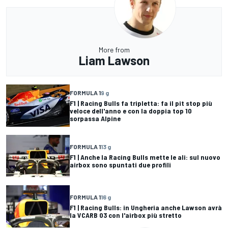
More from
Liam Lawson
FORMULA 1
9 g
F1 | Racing Bulls fa tripletta: fa il pit stop più
veloce dell'anno e con la doppia top 10
sorpassa Alpine
FORMULA 1
13 g
F1 | Anche la Racing Bulls mette le ali: sul nuovo
airbox sono spuntati due profili
FORMULA 1
16 g
F1 | Racing Bulls: in Ungheria anche Lawson avrà
la VCARB 03 con l'airbox più stretto