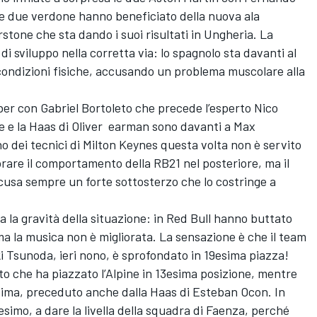
Le due verdone hanno beneficiato della nuova ala
tone che sta dando i suoi risultati in Ungheria. La
 sviluppo nella corretta via: lo spagnolo sta davanti al
condizioni fisiche, accusando un problema muscolare alla
ber con Gabriel Bortoleto che precede l’esperto Nico
 e la Haas di Oliver earman sono davanti a Max
o dei tecnici di Milton Keynes questa volta non è servito
liorare il comportamento della RB21 nel posteriore, ma il
usa sempre un forte sottosterzo che lo costringe a
 la gravità della situazione: in Red Bull hanno buttato
 ma la musica non è migliorata. La sensazione è che il team
ki Tsunoda, ieri nono, è sprofondato in 19esima piazza!
to che ha piazzato l’Alpine in 13esima posizione, mentre
esima, preceduto anche dalla Haas di Esteban Ocon. In
simo, a dare la livella della squadra di Faenza, perché