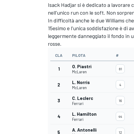
Isack Hadjar si è dedicato a lavorar
nell’unico run con le soft. Non sorpre
In difficoltà anche le due Williams ch
15esimo e l’unica soddisfazione è di 
leggermente danneggiato il fondo in u
rosse.
CLA
PILOTA
#
O. Piastri
1
81
McLaren
L. Norris
2
4
McLaren
C. Leclerc
3
16
Ferrari
L. Hamilton
MONOMARCA
4
44
Ferrari
A. Antonelli
5
12