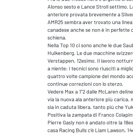
Alonso sesto e Lance Stroll settimo. 
anteriore provata brevemente a Silvers
AMR25 sembra aver trovato una linea di
canadese anche se non è in perfette 
schiena.
Nella Top 10 ci sono anche le due Sau
Hulkenberg. Le due macchine svizzere
Verstappen, 12esimo. Il lavoro notturn
a niente: i tecnici sono riusciti a mig
quattro volte campione del mondo acc
continue correzioni con lo sterzo.
Vedere Max a 1”2 dalle McLaren delinea
via la nuova ala anteriore più carica,
sia in caduta libera, tanto più che Yu
ENDURANCE/GT
Positiva la zampata di Franco Colapin
Pierre Gasly non è andato oltre la 18
casa Racing Bulls c’è Liam Lawson, 14e