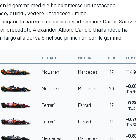
e con le gomme medie e ha commesso un testacoda
nde, quindi, vedere il francese ultimo.
e pagano la carenza di carico aerodinamico: Carlos Sainz è
aver preceduto Alexander Albon. L’anglo thailandese ha
n largo alla curva 5 nel suo primo run con le gomme
TELAIO
MOTORE
GIRI
TEMPO
McLaren
Mercedes
17
1'14.916
+0.03
McLaren
Mercedes
20
1'14.948
+0.39
Ferrari
Ferrari
17
1'15.315
+0.76
Ferrari
Ferrari
18
1'15.684
+0.82
Mercedes
Mercedes
18