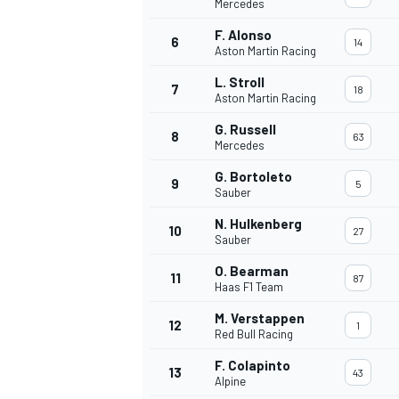
Mercedes
F. Alonso
6
14
Aston Martin Racing
L. Stroll
7
18
Aston Martin Racing
G. Russell
8
63
Mercedes
G. Bortoleto
9
5
Sauber
N. Hulkenberg
10
27
Sauber
O. Bearman
11
87
Haas F1 Team
M. Verstappen
12
1
Red Bull Racing
RALLY
F. Colapinto
13
43
Alpine