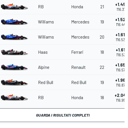
+1.45
RB
Honda
21
1'16.371
+1.526
Williams
Mercedes
19
1'16.442
+1.614
Williams
Mercedes
20
1'16.530
+1.615
Haas
Ferrari
18
1'16.531
+1.65
Alpine
Renault
22
1'16.570
+1.962
Red Bull
Red Bull
19
1'16.878
+2.04
RB
Honda
18
1'16.956
GUARDA I RISULTATI COMPLETI