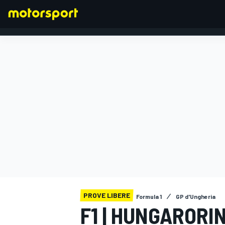
FORMULA 1
PROVE LIBERE
Formula 1
GP d'Ungheria
F1 | HUNGARORI