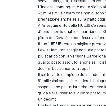
aveva capeggiato le sessioni del vene
L’inglese, comunque, è molto vicino a
32 millesimi, è chiaro che non ci sono
prestazione anche se sull’asfalto oggi 
All’inseguimento delle MCL39 c’è sempr
difende con le unghie e mantiene la SF-
pilota del Cavallino non riesce a sfond
il suo 1’15”315 resta la migliore prestaz
Lewis Hamilton scegliendo l’ala poster
più scarico con la versione Barcellona,
quarto posto assoluto, anche se il di
decimi. Decisamente troppo!
Il sette volte campione del mondo, infa
61 millesimi con la Mercedes. Il bolog
sospensione posteriore che rendeva la W
guida e si è inserito al quinto posto,
un decimo.
Fra le due frecce nero e argento si s