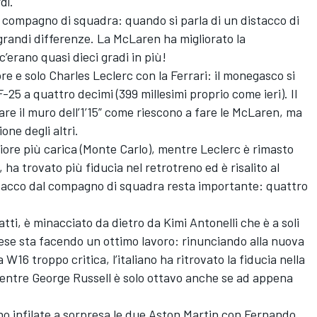
rdì.
l compagno di squadra: quando si parla di un distacco di
 grandi differenze. La McLaren ha migliorato la
c’erano quasi dieci gradi in più!
e e solo Charles Leclerc con la Ferrari: il monegasco si
25 a quattro decimi (399 millesimi proprio come ieri). Il
are il muro dell’1’15” come riescono a fare le McLaren, ma
ione degli altri.
iore più carica (Monte Carlo), mentre Leclerc è rimasto
 ha trovato più fiducia nel retrotreno ed è risalito al
stacco dal compagno di squadra resta importante: quattro
tti, è minacciato da dietro da Kimi Antonelli che è a soli
nese sta facendo un ottimo lavoro: rinunciando alla nuova
16 troppo critica, l’italiano ha ritrovato la fiducia nella
 mentre George Russell è solo ottavo anche se ad appena
ono infilate a sorpresa le due Aston Martin con Fernando