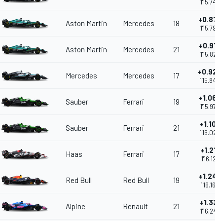
1'15.745
+0.87
Aston Martin
Mercedes
18
1'15.794
+0.912
Aston Martin
Mercedes
21
1'15.828
+0.92
Mercedes
Mercedes
17
1'15.840
+1.062
Sauber
Ferrari
19
1'15.978
+1.109
Sauber
Ferrari
21
1'16.025
+1.211
Haas
Ferrari
17
1'16.127
+1.24
Red Bull
Red Bull
19
1'16.162
+1.331
Alpine
Renault
21
1'16.247