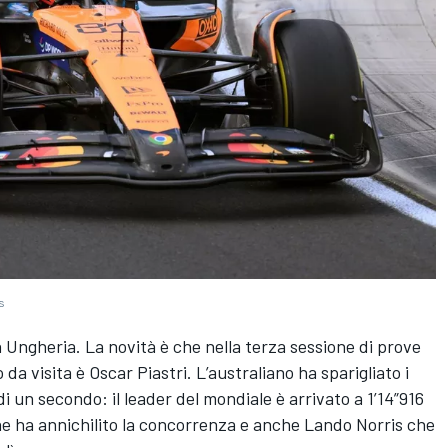
s
 Ungheria. La novità è che nella terza sessione di prove
o da visita è Oscar Piastri. L’australiano ha sparigliato i
di un secondo: il leader del mondiale è arrivato a 1’14”916
che ha annichilito la concorrenza e anche Lando Norris che