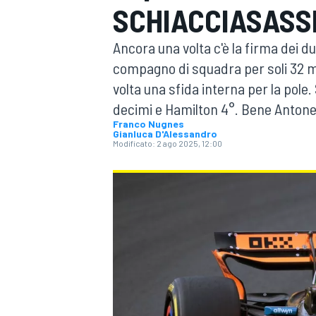
SCHIACCIASASSI
MOTOGP
WEC
Ancora una volta c'è la firma dei d
compagno di squadra per soli 32 mi
volta una sfida interna per la pole
decimi e Hamilton 4°. Bene Antonel
Franco Nugnes
Gianluca D'Alessandro
Modificato:
2 ago 2025, 12:00
WRC