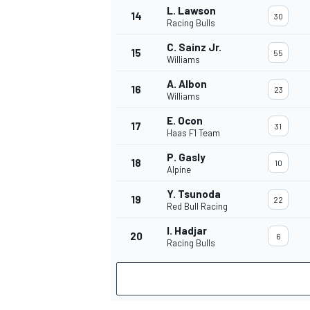
L. Lawson
14
30
Racing Bulls
C. Sainz Jr.
15
55
Williams
A. Albon
16
23
Williams
E. Ocon
17
31
Haas F1 Team
P. Gasly
18
10
Alpine
Y. Tsunoda
19
22
Red Bull Racing
I. Hadjar
20
6
Racing Bulls