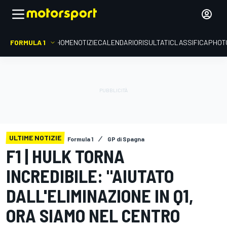
FORMULA 1
HOME
NOTIZIE
CALENDARIO
RISULTATI
CLASSIFICA
PHOT
ULTIME NOTIZIE
Formula 1
GP di Spagna
F1 | HULK TORNA
INCREDIBILE: "AIUTATO
DALL'ELIMINAZIONE IN Q1,
ORA SIAMO NEL CENTRO