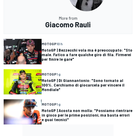
More from
Giacomo Rauli
MOTOGP
10 h
MotoGP | Bezzecchi vola ma è preoccupato: "Sto
male. Fatico a fare qualche giro di fila. Firmerei
per finire le gare"
MOTOGP
1 g
MotoGP | Di Giannantonio: "Sono tornato al
100%. Cerchiamo di giocarcela per vincere il
Mondiale"
MOTOGP
1 g
MotoGP | Acosta non molla: "Possiamo rientrare
in gioco per le prime posizioni, ma basta errori
e guai tecnici"