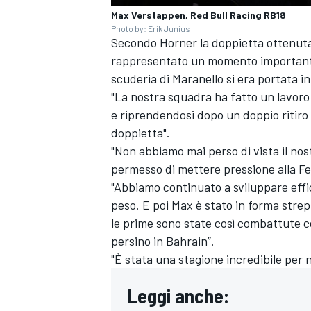
Max Verstappen, Red Bull Racing RB18
Photo by: Erik Junius
Secondo Horner la doppietta ottenuta
rappresentato un momento importante 
scuderia di Maranello si era portata i
"La nostra squadra ha fatto un lavoro
e riprendendosi dopo un doppio ritiro 
doppietta".
"Non abbiamo mai perso di vista il nos
permesso di mettere pressione alla Fer
"Abbiamo continuato a sviluppare effi
peso. E poi Max è stato in forma stre
le prime sono state così combattute co
persino in Bahrain”.
"È stata una stagione incredibile per n
MONOMARCA
Leggi anche: