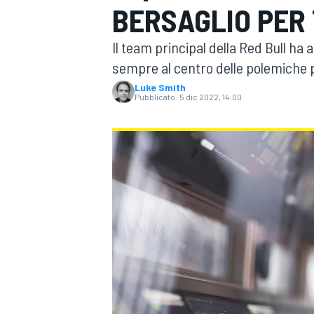
BERSAGLIO PER 
MOTOGP
WEC
Il team principal della Red Bull ha
sempre al centro delle polemiche per
Luke Smith
Pubblicato:
5 dic 2022, 14:00
WRC