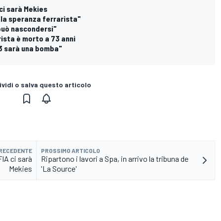
 ci sarà Mekies
 la speranza ferrarista"
 può nascondersi"
rista è morto a 73 anni
023 sarà una bomba"
vidi o salva questo articolo
PRECEDENTE
PROSSIMO ARTICOLO
FIA ci sarà
Ripartono i lavori a Spa, in arrivo la tribuna de
Mekies
'La Source'