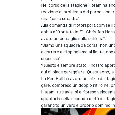
Nel corso della stagione il team ha an
reazione al problema del porpoising, 
una "certa squadra".
Alla domanda di Motorsport.com se il 20
abbia affrontato in F1, Christian Horn
avuto un bersaglio sulla schiena”.
"Siamo una squadra da corsa, non un'o
a correre e ci spingiamo al limite, che
successo”.
"Questo è sempre stato il nostro appr
cui ci piace gareggiare. Quest'anno, a 
La Red Bull ha avuto un inizio di stagi
gare, compreso un doppio ritiro nel p
Il team, tuttavia, si è ripreso velocem
spuntarla nella seconda metà di stagi
garantito un vero e proprio dominio in