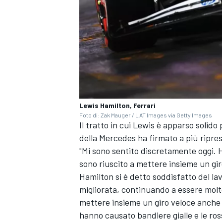
Lewis Hamilton, Ferrari
Foto di: Zak Mauger / LAT Images via Getty Images
Il tratto in cui Lewis è apparso solido 
della Mercedes ha firmato a più ripres
"Mi sono sentito discretamente oggi. 
sono riuscito a mettere insieme un gir
Hamilton si è detto soddisfatto del lav
ENDURANCE/GT
migliorata, continuando a essere molto
mettere insieme un giro veloce anche pe
hanno causato bandiere gialle e le ros