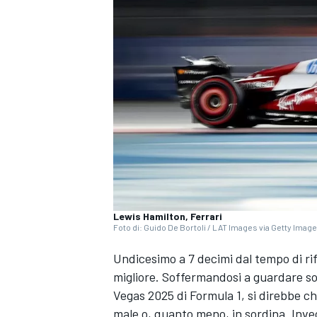
Lewis Hamilton, Ferrari
Foto di: Guido De Bortoli / LAT Images via Getty Imag
Undicesimo a 7 decimi dal tempo di ri
migliore. Soffermandosi a guardare sol
Vegas 2025 di Formula 1, si direbbe ch
MONOPOSTO
male o, quanto meno, in sordina. Inve