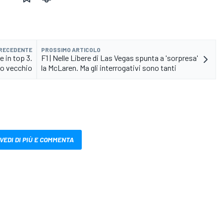
PRECEDENTE
PROSSIMO ARTICOLO
e in top 3.
F1 | Nelle Libere di Las Vegas spunta a 'sorpresa'
do vecchio
la McLaren. Ma gli interrogativi sono tanti
VEDI DI PIÙ E COMMENTA