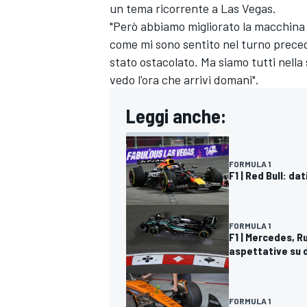
un tema ricorrente a Las Vegas.
"Però abbiamo migliorato la macchina n
come mi sono sentito nel turno preced
stato ostacolato. Ma siamo tutti nella
vedo l'ora che arrivi domani".
Leggi anche:
FORMULA 1
F1 | Red Bull: da
FORMULA 1
F1 | Mercedes, R
aspettative su d
MONOMARCA
FORMULA 1