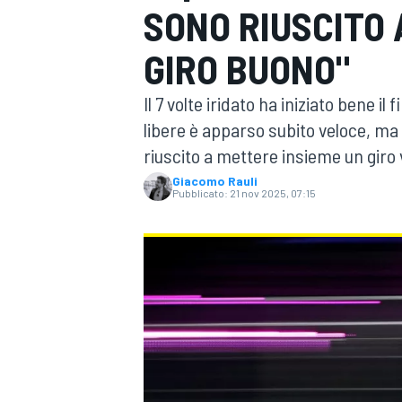
SONO RIUSCITO 
MOTOGP
WEC
GIRO BUONO"
Il 7 volte iridato ha iniziato bene i
libere è apparso subito veloce, ma 
riuscito a mettere insieme un giro
Giacomo Rauli
Pubblicato:
21 nov 2025, 07:15
WRC