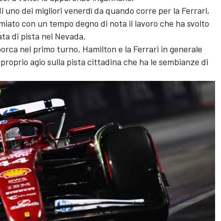
 di uno dei migliori venerdì da quando corre per la Ferrari,
miato con un tempo degno di nota il lavoro che ha svolto
ta di pista nel Nevada.
orca nel primo turno, Hamilton e la Ferrari in generale
proprio agio sulla pista cittadina che ha le sembianze di