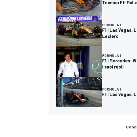
Tecnica F1: McL
FORMULA 1
F1 | Las Vegas, 
Leclerc
FORMULA 1
F1 | Mercedes: W
i suoi ruoli
FORMULA 1
F1 | Las Vegas, 
RALLY
Condi