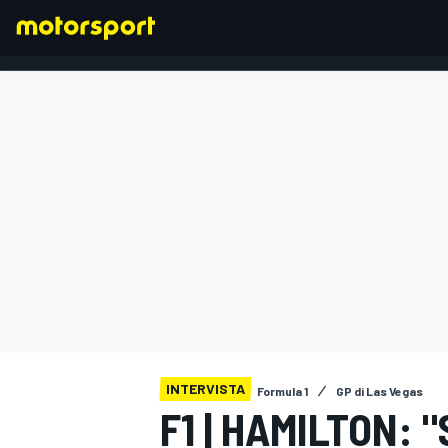
FORMULA 1
INTERVISTA
Formula 1
GP di Las Vegas
F1 | HAMILTON: