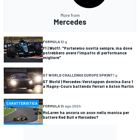
More from
Mercedes
FORMULA 1
2 g
F1 | Wolff: "Porteremo novità sempre, ma dove
potrebbero avere l’impatto di performance
migliore"
GT WORLD CHALLENGE EUROPE SPRINT
7 g
GT World | Mercedes-Verstappen domina Gara 1
a Magny-Cours battendo Ferrari e Aston Martin
CARATTERISTICA
FORMULA 1
9 ago 2024
McLaren ha ancora un asso nella manica per
battere Red Bull e Mercedes?