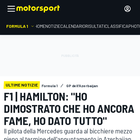
FORMULA 1
HOME
NOTIZIE
CALENDARIO
RISULTATI
CLASSIFICA
PHOT
ULTIME NOTIZIE
Formula 1
GP dell'Azerbaijan
F1 | HAMILTON: "HO
DIMOSTRATO CHE HO ANCORA
FAME, HO DATO TUTTO"
Il pilota della Mercedes guarda al bicchiere mezzo
pieno al termine dell'appuntamento in Azerbaijan.