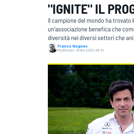
"IGNITE" IL PR
MOTOGP
WEC
Il campione del mondo ha trovato i
un'associazione benefica che come 
diversità nei diversi settori che a
Franco Nugnes
Modificato:
19 feb 2022, 06:51
WRC