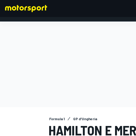
FORMULA 1
Formula 1
GP d'Ungheria
HAMILTON E ME