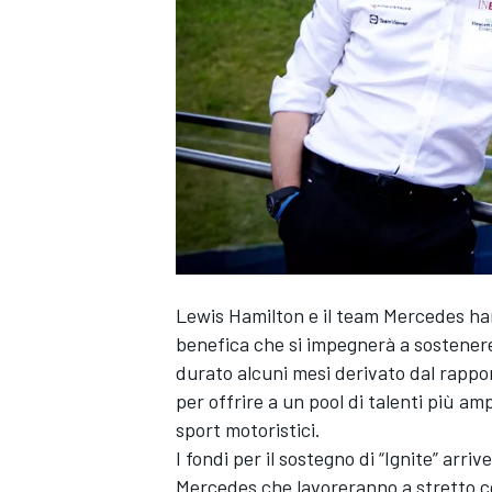
Lewis Hamilton e il team Mercedes hanno
benefica che si impegnerà a sostenere
durato alcuni mesi derivato dal rappor
per offrire a un pool di talenti più amp
sport motoristici.
I fondi per il sostegno di “Ignite” ar
MONOPOSTO
Mercedes che lavoreranno a stretto c