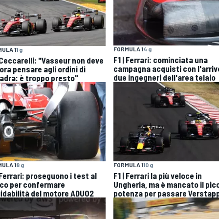
FORMULA 1
4 g
ULA 1
1 g
F1 | Ferrari: cominciata una
| Ceccarelli: "Vasseur non deve
campagna acquisti con l'arriv
ra pensare agli ordini di
due ingegneri dell'area telaio
adra: è troppo presto"
ULA 1
8 g
FORMULA 1
10 g
 Ferrari: proseguono i test al
F1 | Ferrari la più veloce in
co per confermare
Ungheria, ma è mancato il picc
ffidabilità del motore ADUO2
potenza per passare Verstap