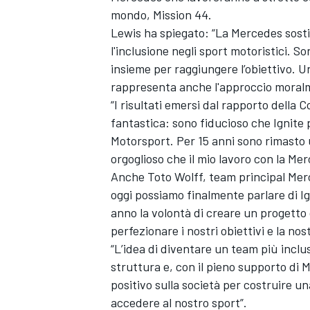
mondo, Mission 44.
Lewis ha spiegato: “La Mercedes sostie
l'inclusione negli sport motoristici. 
insieme per raggiungere l’obiettivo. U
rappresenta anche l'approccio moralme
“I risultati emersi dal rapporto della
fantastica: sono fiducioso che Ignite 
Motorsport. Per 15 anni sono rimasto u
orgoglioso che il mio lavoro con la Me
Anche Toto Wolff, team principal Merc
oggi possiamo finalmente parlare di I
anno la volontà di creare un progetto
perfezionare i nostri obiettivi e la nos
“L’idea di diventare un team più inclus
struttura e, con il pieno supporto d
positivo sulla società per costruire u
accedere al ​​nostro sport”.