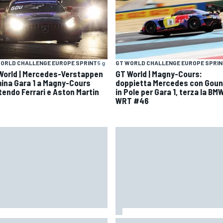
ORLD CHALLENGE EUROPE SPRINT
5 g
GT WORLD CHALLENGE EUROPE SPRI
World | Mercedes-Verstappen
GT World | Magny-Cours:
ina Gara 1 a Magny-Cours
doppietta Mercedes con Gou
tendo Ferrari e Aston Martin
in Pole per Gara 1, terza la BM
WRT #46
oGP | Ogura prudente:
MotoGP | Bagnaia: "Non serviva