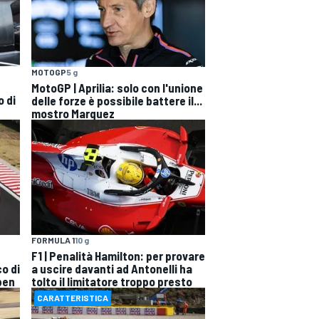
MOTOGP
5 g
MotoGP | Aprilia: solo con l'unione
o di
delle forze è possibile battere il...
mostro Marquez
FORMULA 1
10 g
F1 | Penalità Hamilton: per provare
o di
a uscire davanti ad Antonelli ha
pen
tolto il limitatore troppo presto
CARATTERISTICA