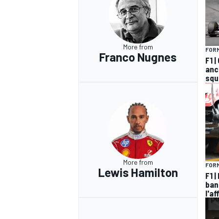
More from
FORM
Franco Nugnes
F1 
anco
squ
More from
FORM
Lewis Hamilton
F1 |
ban
RALLY
l'a