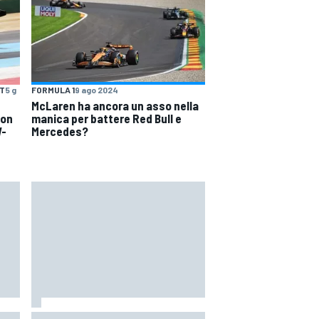
NT
5 g
FORMULA 1
9 ago 2024
McLaren ha ancora un asso nella
non
manica per battere Red Bull e
W-
Mercedes?
 il
MotoGP | Martin: "Non capisco