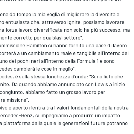
ne da tempo la mia voglia di migliorare la diversità e
Sono entusiasta che, attraverso Ignite, possiamo lavorare
na forza lavoro diversificata non solo ha più successo, ma
nte corretto per qualsiasi settore”.
 Commissione Hamilton ci hanno fornito una base di lavoro
porterà a un cambiamento reale e tangibile all'interno del
no dei pochi neri all'interno della Formula 1 e sono
rcedes cambierà le cose in meglio”.
edes, è sulla stessa lunghezza d’onda: “Sono lieto che
gnite. Da quando abbiamo annunciato con Lewis a inizio
 congiunto, abbiamo fatto un grosso lavoro per
tra missione”.
ivo e aperto rientra tra i valori fondamentali della nostra
i Mercedes-Benz, ci impegniamo a produrre un impatto
na piattaforma dalla quale le generazioni future potranno