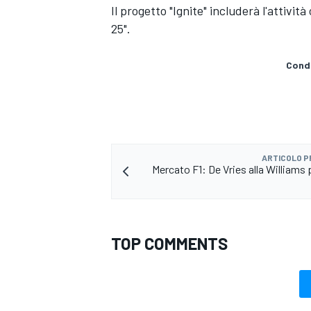
Il progetto "Ignite" includerà l'attiv
25".
Condi
ARTICOLO 
Mercato F1: De Vries alla Williams 
TOP COMMENTS
ENDURANCE/GT