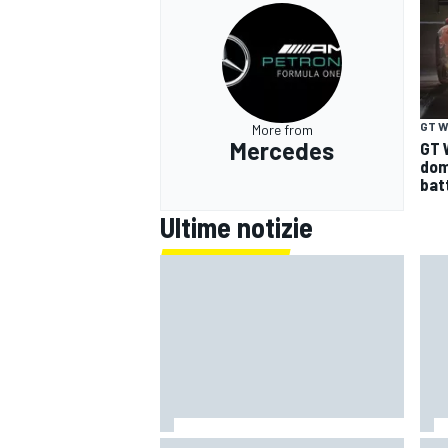
GT W
More from
Mercedes
GT 
dom
bat
Ultime notizie
Un metro di altezza e 1.600 CV:
Mot