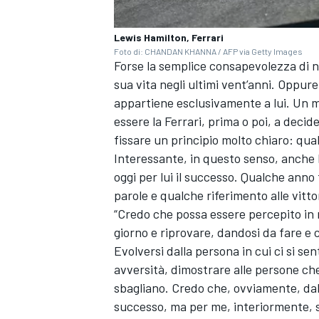
Lewis Hamilton, Ferrari
Foto di: CHANDAN KHANNA / AFP via Getty Images
Forse la semplice consapevolezza di n
sua vita negli ultimi vent’anni. Oppure 
appartiene esclusivamente a lui. Un m
essere la Ferrari, prima o poi, a deci
fissare un principio molto chiaro: qua
Interessante, in questo senso, anche l
oggi per lui il successo. Qualche ann
parole e qualche riferimento alle vitto
“Credo che possa essere percepito in m
giorno e riprovare, dandosi da fare e 
Evolversi dalla persona in cui ci si sen
avversità, dimostrare alle persone che
MONOMARCA
sbagliano. Credo che, ovviamente, dall
successo, ma per me, interiormente, si