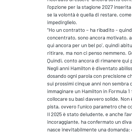
l’opzione per la stagione 2027 inserita
se la volontà è quella di restare, com
impedirglielo.
“Ho un contratto – ha ribadito - quin
concentrato, sono ancora motivato, am
qui ancora per un bel po', quindi abit
ritirare, ma non ci penso nemmeno. Gu
Quindi, conto ancora di rimanere qui p
Negli anni Hamilton è diventato abilis
dosando ogni parola con precisione chi
sui prossimi cinque anni non sembra c
immaginare un Hamilton in Formula 1 fi
collocare su basi davvero solide. Non
pista, ovvero l’unico parametro che c
Il 2025 è stato deludente, e anche l’
incoraggiante, ha confermato un diva
nasce inevitabilmente una domanda: c