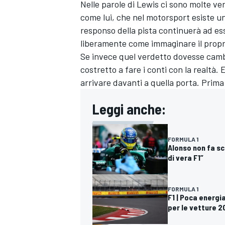
Nelle parole di Lewis ci sono molte ve
come lui, che nel motorsport esiste un
responso della pista continuerà ad es
liberamente come immaginare il propri
Se invece quel verdetto dovesse camb
costretto a fare i conti con la realtà.
arrivare davanti a quella porta. Prima
Leggi anche:
FORMULA 1
Alonso non fa sc
di vera F1”
FORMULA 1
RALLY
F1 | Poca energia
per le vetture 