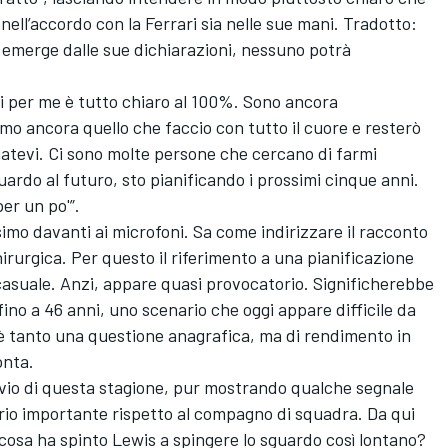
 nell’accordo con la
Ferrari
sia nelle sue mani. Tradotto:
e emerge dalle sue dichiarazioni, nessuno potrà
di per me è tutto chiaro al 100%. Sono ancora
o ancora quello che faccio con tutto il cuore e resterò
uatevi. Ci sono molte persone che cercano di farmi
ardo al futuro, sto pianificando i prossimi cinque anni.
er un po'”.
simo davanti ai microfoni. Sa come indirizzare il racconto
rurgica. Per questo il riferimento a una pianificazione
asuale. Anzi, appare quasi provocatorio. Significherebbe
no a 46 anni, uno scenario che oggi appare difficile da
 è tanto una questione anagrafica, ma di rendimento in
onta.
avvio di questa stagione, pur mostrando qualche segnale
rio importante rispetto al compagno di squadra. Da qui
osa ha spinto Lewis a spingere lo sguardo così lontano?