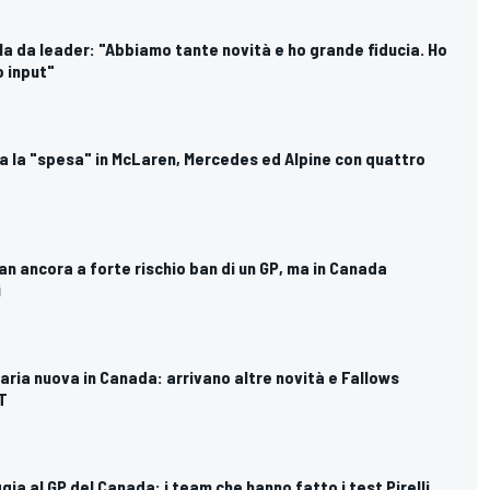
arla da leader: "Abbiamo tante novità e ho grande fiducia. Ho
o input"
 fa la "spesa" in McLaren, Mercedes ed Alpine con quattro
an ancora a forte rischio ban di un GP, ma in Canada
i
, aria nuova in Canada: arrivano altre novità e Fallows
T
ggia al GP del Canada: i team che hanno fatto i test Pirelli