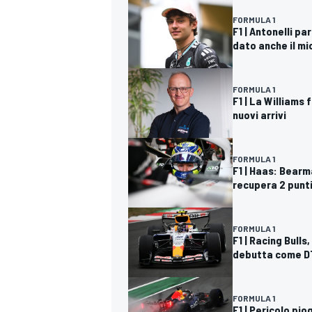
FORMULA 1
F1 | Antonelli p
dato anche il mi
FORMULA 1
F1 | La Williams
nuovi arrivi
FORMULA 1
F1 | Haas: Bearm
recupera 2 punt
FORMULA 1
F1 | Racing Bulls
debutta come D
FORMULA 1
F1 | Pericolo pio