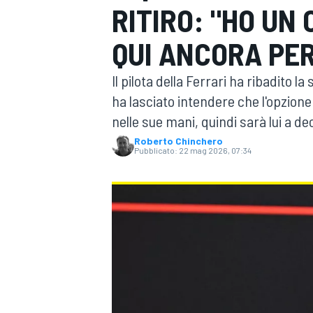
RITIRO: "HO UN
MOTOGP
WEC
QUI ANCORA PER
Il pilota della Ferrari ha ribadito l
ha lasciato intendere che l'opzione 
nelle sue mani, quindi sarà lui a de
Roberto Chinchero
Pubblicato:
22 mag 2026, 07:34
WRC