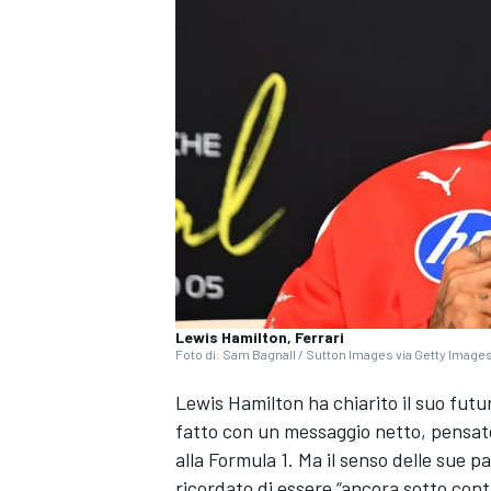
Lewis Hamilton, Ferrari
Foto di: Sam Bagnall / Sutton Images via Getty Image
Lewis Hamilton
ha chiarito il suo fut
fatto con un messaggio netto, pensato
alla Formula 1. Ma il senso delle sue 
MONOPOSTO
ricordato di essere “ancora sotto con