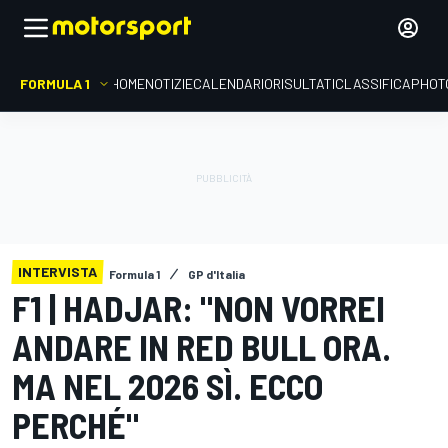
FORMULA 1
HOME
NOTIZIE
CALENDARIO
RISULTATI
CLASSIFICA
PHOT
INTERVISTA
Formula 1
GP d'Italia
F1 | HADJAR: "NON VORREI
ANDARE IN RED BULL ORA.
MA NEL 2026 SÌ. ECCO
PERCHÉ"