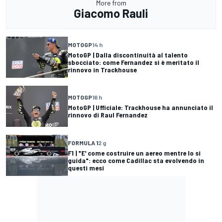
More from
Giacomo Rauli
MOTOGP
14 h
MotoGP | Dalla discontinuità al talento
sbocciato: come Fernandez si è meritato il
rinnovo in Trackhouse
MOTOGP
16 h
MotoGP | Ufficiale: Trackhouse ha annunciato il
rinnovo di Raul Fernandez
FORMULA 1
2 g
F1 | "E' come costruire un aereo mentre lo si
guida": ecco come Cadillac sta evolvendo in
questi mesi