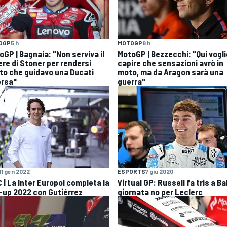
OGP
5 h
MOTOGP
8 h
oGP | Bagnaia: "Non serviva il
MotoGP | Bezzecchi: "Qui vogli
ere di Stoner per rendersi
capire che sensazioni avrò in
to che guidavo una Ducati
moto, ma da Aragon sarà una
ersa"
guerra"
11 gen 2022
ESPORTS
7 giu 2020
 | La Inter Europol completa la
Virtual GP: Russell fa tris a Ba
e-up 2022 con Gutiérrez
giornata no per Leclerc