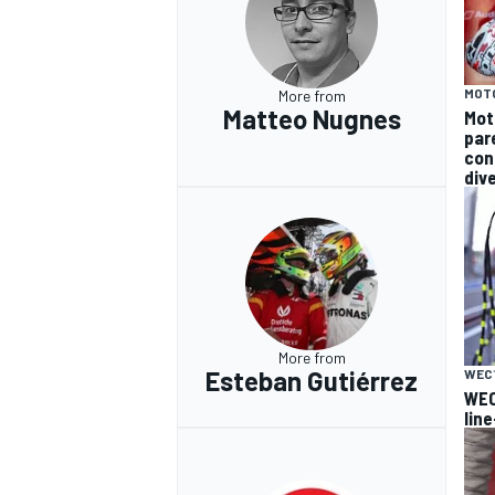
MOT
More from
Matteo Nugnes
Mot
par
con
div
More from
Esteban Gutiérrez
WEC
WEC
lin
RALLY