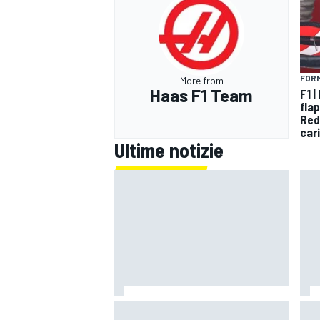
FORM
More from
Haas F1 Team
F1 
flap
Red 
car
Ultime notizie
Un metro di altezza e 1.600 CV:
Mot
ecco la Bugatti Destrier
"Si