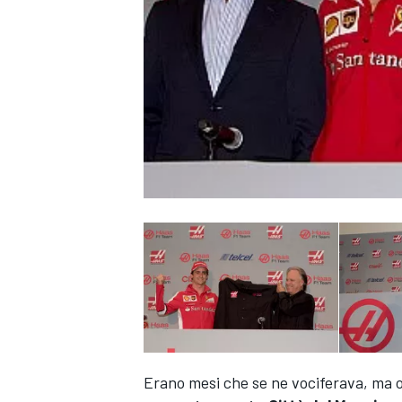
MONOPOSTO
Erano mesi che se ne vociferava, ma or