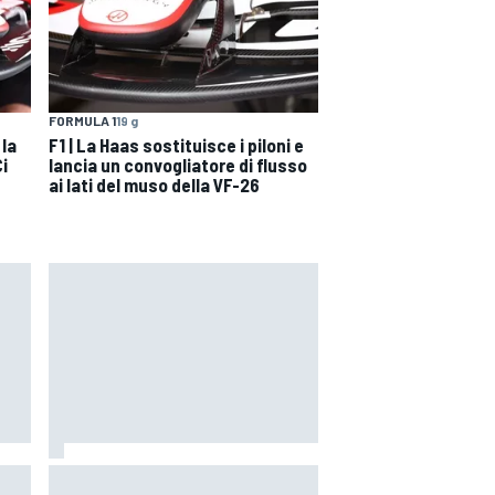
FORMULA 1
19 g
 la
F1 | La Haas sostituisce i piloni e
i
lancia un convogliatore di flusso
ai lati del muso della VF-26
 il
MotoGP | Martin: "Non capisco
come faccia ancora a guidare il