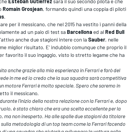
che
Esteban Gutierrez
sarà il suo secondo pilota e che
to
Romain Grosjean
, formando quindi una coppia di piloti
us
.
lare per il messicano, che nel 2015 ha vestito i panni della
olamente ad un paio di test sa
Barcellona
ed al
Red Bull
'attivo anche due stagioni intere con la
Sauber
, nelle
me miglior risultato. E' indubbio comunque che proprio il
r favorito il suo ingaggio, visto lo stretto legame che ha
ita anche grazie alla mia esperienza in Ferrari e farò del
rede in me ed io credo che la sua squadra sarà competitiva
 un motore Ferrari è molto speciale. Spero che saremo in
detto il messicano.
ante l'inizio della nostra relazione con la Ferrari e, dopo
o ruolo, è stato chiaro che era una scelta eccellente per la
 ma non inesperto. Ha alle spalle due stagioni da titolare
 sulla metodologia di un top team come la Ferrari facendo
 di una squadra che aiuterà a sviluppare la vettura nella