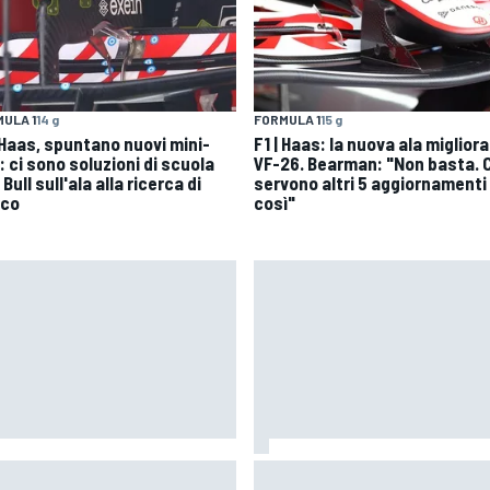
ULA 1
14 g
FORMULA 1
15 g
| Haas, spuntano nuovi mini-
F1 | Haas: la nuova ala migliora
: ci sono soluzioni di scuola
VF-26. Bearman: "Non basta. C
Bull sull'ala alla ricerca di
servono altri 5 aggiornamenti
ico
così"
oGP | Ogura prudente:
MotoGP | Bagnaia: "Non serviva
lverstone non è un circuito che
parere di Stoner per rendersi