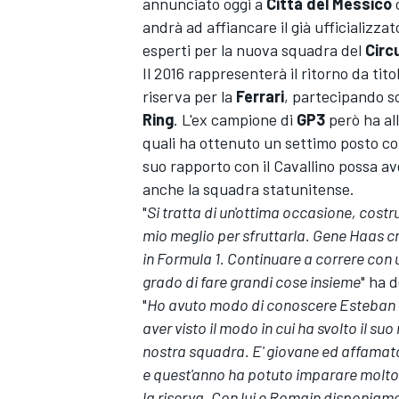
annunciato oggi a
Città del Messico
andrà ad affiancare il già ufficializza
esperti per la nuova squadra del
Circ
Il 2016 rappresenterà il ritorno da tito
riserva per la
Ferrari
, partecipando s
Ring
. L'ex campione di
GP3
però ha all
quali ha ottenuto un settimo posto co
suo rapporto con il Cavallino possa ave
anche la squadra statunitense.
"
Si tratta di un'ottima occasione, costru
mio meglio per sfruttarla. Gene Haas c
in Formula 1. Continuare a correre con
grado di fare grandi cose insieme
" ha 
"
Ho avuto modo di conoscere Esteban dur
aver visto il modo in cui ha svolto il su
nostra squadra. E' giovane ed affamato,
e quest'anno ha potuto imparare molto
la riserva. Con lui e Romain disponiamo