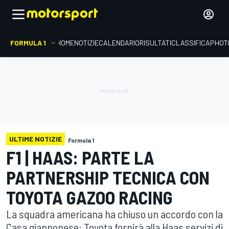
FORMULA 1
HOME
NOTIZIE
CALENDARIO
RISULTATI
CLASSIFICA
PHOT
ULTIME NOTIZIE
Formula 1
F1 | HAAS: PARTE LA
PARTNERSHIP TECNICA CON
TOYOTA GAZOO RACING
La squadra americana ha chiuso un accordo con la
Casa giapponese: Toyota fornirà alla Haas servizi di