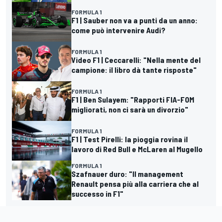
FORMULA 1
F1 | Sauber non va a punti da un anno:
come può intervenire Audi?
FORMULA 1
Video F1 | Ceccarelli: "Nella mente del
campione: il libro dà tante risposte"
FORMULA 1
F1 | Ben Sulayem: "Rapporti FIA-FOM
migliorati, non ci sarà un divorzio"
FORMULA 1
F1 | Test Pirelli: la pioggia rovina il
lavoro di Red Bull e McLaren al Mugello
FORMULA 1
Szafnauer duro: "Il management
Renault pensa più alla carriera che al
successo in F1"