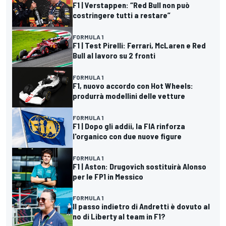
F1 | Verstappen: “Red Bull non può
costringere tutti a restare”
FORMULA 1
F1 | Test Pirelli: Ferrari, McLaren e Red
Bull al lavoro su 2 fronti
FORMULA 1
F1, nuovo accordo con Hot Wheels:
produrrà modellini delle vetture
FORMULA 1
F1 | Dopo gli addii, la FIA rinforza
l'organico con due nuove figure
FORMULA 1
F1 | Aston: Drugovich sostituirà Alonso
per le FP1 in Messico
FORMULA 1
Il passo indietro di Andretti è dovuto al
no di Liberty al team in F1?