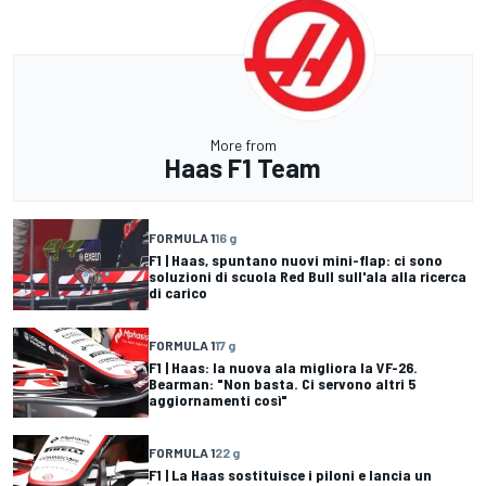
More from
Haas F1 Team
FORMULA 1
16 g
F1 | Haas, spuntano nuovi mini-flap: ci sono
soluzioni di scuola Red Bull sull'ala alla ricerca
di carico
FORMULA 1
17 g
F1 | Haas: la nuova ala migliora la VF-26.
Bearman: "Non basta. Ci servono altri 5
aggiornamenti così"
FORMULA 1
22 g
F1 | La Haas sostituisce i piloni e lancia un