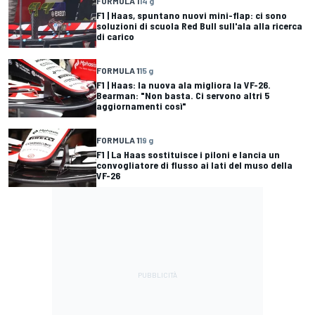
FORMULA 1
14 g
F1 | Haas, spuntano nuovi mini-flap: ci sono
soluzioni di scuola Red Bull sull'ala alla ricerca
di carico
FORMULA 1
15 g
F1 | Haas: la nuova ala migliora la VF-26.
Bearman: "Non basta. Ci servono altri 5
aggiornamenti così"
FORMULA 1
19 g
F1 | La Haas sostituisce i piloni e lancia un
convogliatore di flusso ai lati del muso della
VF-26