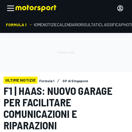
FORMULA 1
HOME
NOTIZIE
CALENDARIO
RISULTATI
CLASSIFICA
PHOT
ULTIME NOTIZIE
Formula 1
GP di Singapore
F1 | HAAS: NUOVO GARAGE
PER FACILITARE
COMUNICAZIONI E
RIPARAZIONI