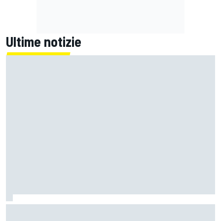
Ultime notizie
Un metro di altezza e 1.600 CV: ecco la Bugatti Destrier