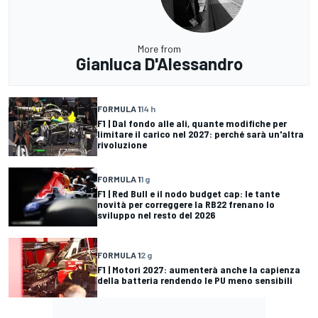
More from
Gianluca D'Alessandro
FORMULA 1
14 h
F1 | Dal fondo alle ali, quante modifiche per
limitare il carico nel 2027: perché sarà un'altra
rivoluzione
FORMULA 1
1 g
F1 | Red Bull e il nodo budget cap: le tante
novità per correggere la RB22 frenano lo
sviluppo nel resto del 2026
FORMULA 1
2 g
F1 | Motori 2027: aumenterà anche la capienza
della batteria rendendo le PU meno sensibili