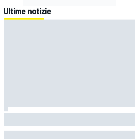
Ultime notizie
MotoGP | Marini sul suo futuro in Tech3: "Tutto sarà
ufficializzato questo fine settimana"