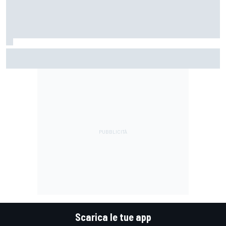
MotoGP | Acosta non molla: "Possiamo rientrare in gioco
per le prime posizioni, ma basta errori e guai tecnici"
Scarica le tue app