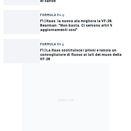
di carico
FORMULA 1
14 g
F1 | Haas: la nuova ala migliora la VF-26.
Bearman: "Non basta. Ci servono altri 5
aggiornamenti così"
FORMULA 1
19 g
F1 | La Haas sostituisce i piloni e lancia un
convogliatore di flusso ai lati del muso della
VF-26