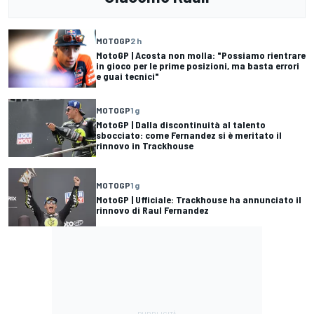
MOTOGP
2 h
MotoGP | Acosta non molla: "Possiamo rientrare
in gioco per le prime posizioni, ma basta errori
e guai tecnici"
MOTOGP
1 g
MotoGP | Dalla discontinuità al talento
sbocciato: come Fernandez si è meritato il
rinnovo in Trackhouse
MOTOGP
1 g
MotoGP | Ufficiale: Trackhouse ha annunciato il
rinnovo di Raul Fernandez