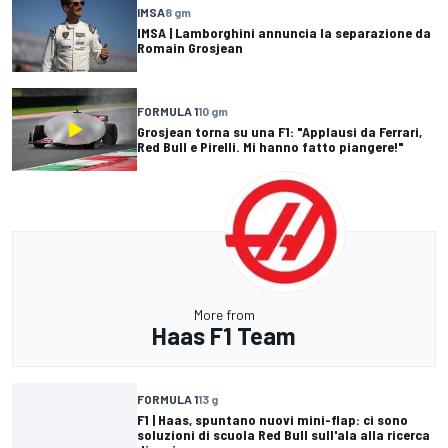
IMSA
8 gm
IMSA | Lamborghini annuncia la separazione da
Romain Grosjean
FORMULA 1
10 gm
Grosjean torna su una F1: "Applausi da Ferrari,
Red Bull e Pirelli. Mi hanno fatto piangere!"
More from
Haas F1 Team
FORMULA 1
13 g
F1 | Haas, spuntano nuovi mini-flap: ci sono
soluzioni di scuola Red Bull sull'ala alla ricerca