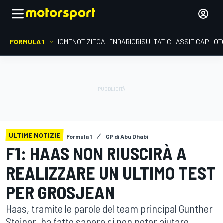
FORMULA 1
HOME
NOTIZIE
CALENDARIO
RISULTATI
CLASSIFICA
PHOT
ULTIME NOTIZIE
Formula 1
GP di Abu Dhabi
F1: HAAS NON RIUSCIRÀ A
REALIZZARE UN ULTIMO TEST
PER GROSJEAN
Haas, tramite le parole del team principal Gunther
Steiner, ha fatto sapere di non poter aiutare