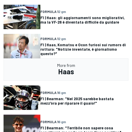
FORMULA 1
2 gm
F1 | Haas: gli aggiornamenti sono migliorativi,
ma la VF-26 è diventata difficile da guidare
FORMULA 1
2 gm
F1 | Haas, Komatsu e Ocon furiosi sui rumors di
rottura: "Notizie inventate, è giornalismo
questo?"
More from
Haas
FORMULA 1
6 gm
F1 | Bearman: "Nel 2025 sarebbe bastata
mezz'ora per riparare il guaio!"
FORMULA 1
6 gm
F1 | Bearman: "Terribile non sapere cosa