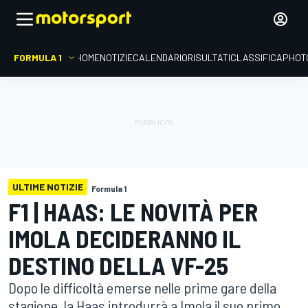
FORMULA 1
HOME
NOTIZIE
CALENDARIO
RISULTATI
CLASSIFICA
PHOT
ULTIME NOTIZIE
Formula 1
F1 | HAAS: LE NOVITÀ PER
IMOLA DECIDERANNO IL
DESTINO DELLA VF-25
Dopo le difficoltà emerse nelle prime gare della
stagione, la Haas introdurrà a Imola il suo primo