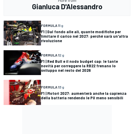
More from
Gianluca D'Alessandro
FORMULA 1
1 g
F1 | Dal fondo alle ali, quante modifiche per
limitare il carico nel 2027: perché sarà un'altra
rivoluzione
FORMULA 1
2 g
F1 | Red Bull e il nodo budget cap: le tante
novità per correggere la RB22 frenano lo
sviluppo nel resto del 2026
FORMULA 1
3 g
F1 | Motori 2027: aumenterà anche la capienza
della batteria rendendo le PU meno sensibili