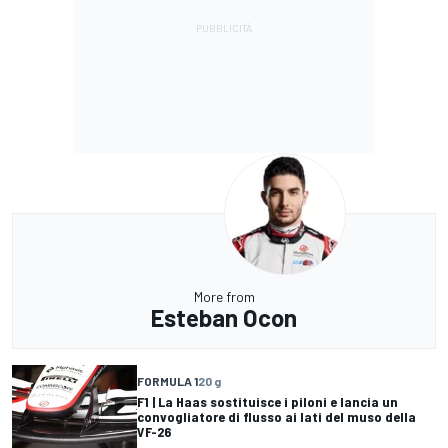
More from
Esteban Ocon
FORMULA 1
20 g
F1 | La Haas sostituisce i piloni e lancia un
convogliatore di flusso ai lati del muso della
VF-26