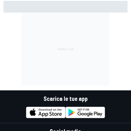
MotoGP | Acosta: "La pista peggiore per KTM, era come
guidare un trapano da cantiere!"
Scarica le tue app