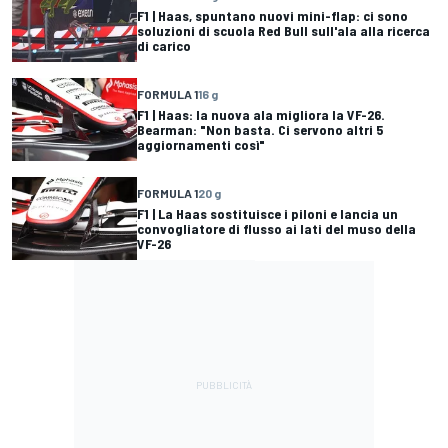
F1 | Haas, spuntano nuovi mini-flap: ci sono
soluzioni di scuola Red Bull sull'ala alla ricerca
di carico
FORMULA 1
16 g
F1 | Haas: la nuova ala migliora la VF-26.
Bearman: "Non basta. Ci servono altri 5
aggiornamenti così"
FORMULA 1
20 g
F1 | La Haas sostituisce i piloni e lancia un
convogliatore di flusso ai lati del muso della
VF-26