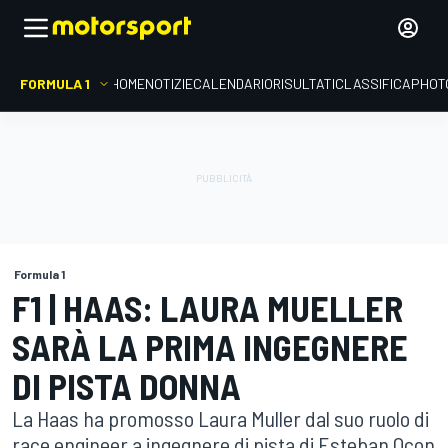
FORMULA 1
HOME
NOTIZIE
CALENDARIO
RISULTATI
CLASSIFICA
PHOT
Formula 1
F1 | HAAS: LAURA MUELLER
SARÀ LA PRIMA INGEGNERE
DI PISTA DONNA
La Haas ha promosso Laura Muller dal suo ruolo di
race engineer a ingegnere di pista di Esteban Ocon