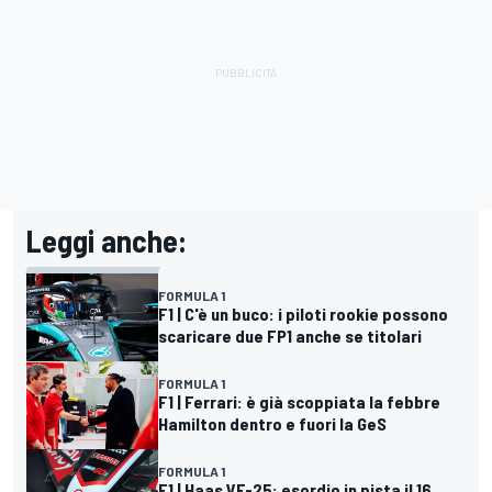
Leggi anche:
FORMULA 1
F1 | C'è un buco: i piloti rookie possono
scaricare due FP1 anche se titolari
FORMULA 1
F1 | Ferrari: è già scoppiata la febbre
Hamilton dentro e fuori la GeS
FORMULA 1
F1 | Haas VF-25: esordio in pista il 16