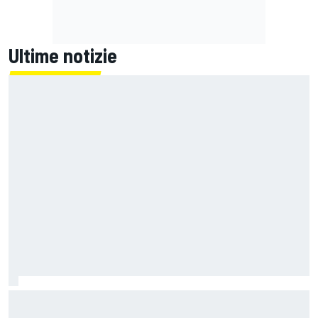
Ultime notizie
MotoGP | Acosta: "La pista peggiore per KTM, era come
guidare un trapano da cantiere!"