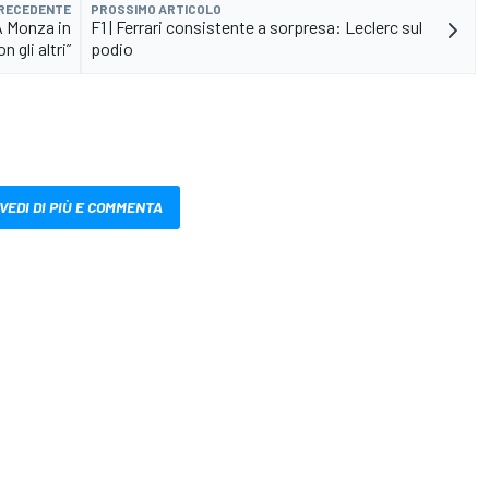
PRECEDENTE
PROSSIMO ARTICOLO
A Monza in
F1 | Ferrari consistente a sorpresa: Leclerc sul
n gli altri”
podio
VEDI DI PIÙ E COMMENTA