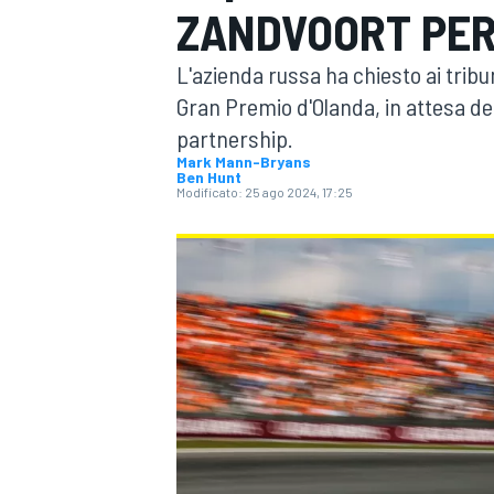
ZANDVOORT PER
MOTOGP
WEC
L'azienda russa ha chiesto ai tribun
Gran Premio d'Olanda, in attesa de
partnership.
Mark Mann-Bryans
Ben Hunt
Modificato:
25 ago 2024, 17:25
WRC