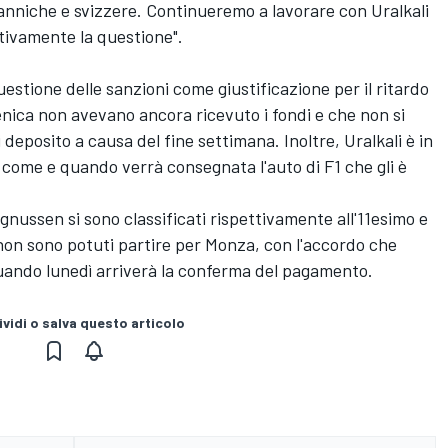
anniche e svizzere. Continueremo a lavorare con Uralkali
itivamente la questione".
estione delle sanzioni come giustificazione per il ritardo
ca non avevano ancora ricevuto i fondi e che non si
eposito a causa del fine settimana. Inoltre, Uralkali è in
e come e quando verrà consegnata l'auto di F1 che gli è
ussen si sono classificati rispettivamente all'11esimo e
 non sono potuti partire per Monza, con l'accordo che
 quando lunedì arriverà la conferma del pagamento.
vidi o salva questo articolo