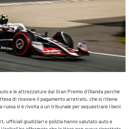
auto e le attrezzature dal Gran Premio d'Olanda perché
attesa di ricevere il pagamento arretrato, che si ritiene
da russa si è rivolta a un tribunale per sequestrare i beni
t, ufficiali giudiziari e polizia hanno valutato auto e
 Uralkali ha affermato che la Haas non aveva rispettato