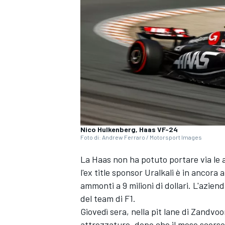
Nico Hulkenberg, Haas VF-24
Foto di: Andrew Ferraro / Motorsport Images
La Haas non ha potuto portare via le 
l'ex title sponsor Uralkali è in ancora 
ammonti a 9 milioni di dollari. L'azien
del team di F1.
Giovedì sera, nella pit lane di Zandvoor
MONOPOSTO
attrezzature, dopo che il mese scorso