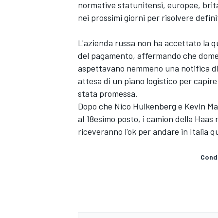
normative statunitensi, europee, brit
nei prossimi giorni per risolvere defin
L'azienda russa non ha accettato la qu
del pagamento, affermando che domeni
aspettavano nemmeno una notifica di d
attesa di un piano logistico per capir
stata promessa.
Dopo che Nico Hulkenberg e Kevin Magn
al 18esimo posto, i camion della Haas
riceveranno l'ok per andare in Italia
Condi
RALLY