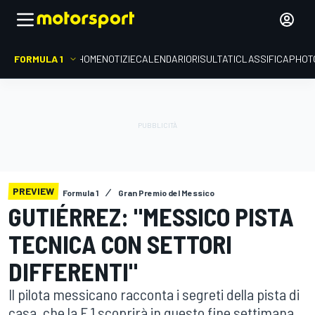
FORMULA 1
HOME
NOTIZIE
CALENDARIO
RISULTATI
CLASSIFICA
PHOT
PREVIEW
Formula 1
Gran Premio del Messico
GUTIÉRREZ: "MESSICO PISTA
TECNICA CON SETTORI
DIFFERENTI"
Il pilota messicano racconta i segreti della pista di
casa, che la F.1 scoprirà in questo fine settimana