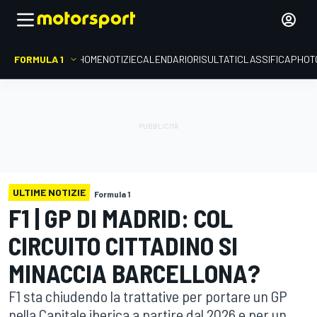
FORMULA 1
HOME
NOTIZIE
CALENDARIO
RISULTATI
CLASSIFICA
PHOT
ULTIME NOTIZIE
Formula 1
F1 | GP DI MADRID: COL
CIRCUITO CITTADINO SI
MINACCIA BARCELLONA?
F1 sta chiudendo la trattative per portare un GP
nella Capitale iberica a partire dal 2026 e per un