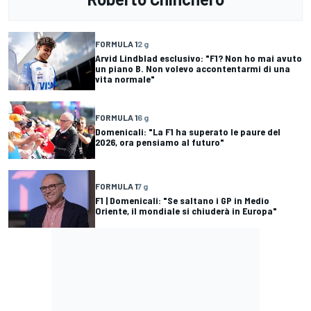
FORMULA 1
2 g
Arvid Lindblad esclusivo: "F1? Non ho mai avuto
un piano B. Non volevo accontentarmi di una
vita normale"
FORMULA 1
6 g
Domenicali: "La F1 ha superato le paure del
2026, ora pensiamo al futuro"
FORMULA 1
7 g
F1 | Domenicali: "Se saltano i GP in Medio
Oriente, il mondiale si chiuderà in Europa"