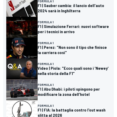
FORMULA 1
F1 | Sauber cambia: il lancio dell'auto
2024 sarà in Inghilterra
FORMULA 1
F1 | Simulazione Ferrari: nuovi software
per i tecnici in arrivo
FORMULA 1
F1 | Perez: "Non sono il tipo che finisce
la carriera così"
FORMULA 1
Video | Piola: "Ecco quali sono i 'Newey'
nella storia della F1"
FORMULA 1
F1 | Abu Dhabi: i piloti spingono per
modificare la zona dell'hotel
FORMULA 1
F1 | FIA: la battaglia contro l'out wash
slitta al 2026