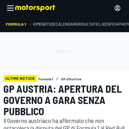
FORMULA 1
HOME
NOTIZIE
CALENDARIO
RISULTATI
CLASSIFICA
PHOT
ULTIME NOTIZIE
Formula 1
GP d'Austria
GP AUSTRIA: APERTURA DEL
GOVERNO A GARA SENZA
PUBBLICO
Il Governo austriaco ha affermato che non
ostacolerà la disputa del GP di Formula 1 al Red Bull