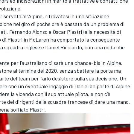
ors ed indiscrezioni in merito a trattative e contatti che
voluzione.
iservata all’
Alpine
, ritrovatasi in una situazione
 che nel giro di poche ore è passata da un problema di
ati,
Fernando Alonso
e Oscar Piastri) alla necessità di
 di Piastri in
McLaren
ha comportato la
conseguente
la squadra inglese e Daniel Ricciardo
, con una coda che
mente per l’australiano ci sarà una chance-bis in Alpine
.
nstone al termine del 2020, senza sbattere la porta ma
arte del team per farlo desistere sulla sua decisione. Un
ere che un eventuale ingaggio di Daniel da parte di Alpine
re la vicenda con il suo attuale pilota, e non c’è
arte dei dirigenti della squadra francese di dare una mano,
ena soffiato Piastri.