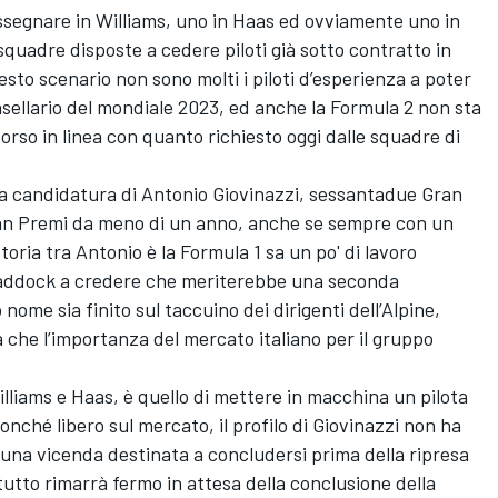
assegnare in
Williams
, uno in Haas ed ovviamente uno in
squadre disposte a cedere piloti già sotto contratto in
esto scenario non sono molti i piloti d’esperienza a poter
casellario del mondiale 2023, ed anche la Formula 2 non sta
rso in linea con quanto richiesto oggi dalle squadre di
la candidatura di
Antonio Giovinazzi
, sessantadue Gran
Gran Premi da meno di un anno, anche se sempre con un
storia tra Antonio è la Formula 1 sa un po' di lavoro
paddock a credere che meriterebbe una seconda
ome sia finito sul taccuino dei dirigenti dell’Alpine,
a che l’importanza del mercato italiano per il gruppo
Williams e Haas, è quello di mettere in macchina un pilota
nché libero sul mercato, il profilo di Giovinazzi non ha
na vicenda destinata a concludersi prima della ripresa
 tutto rimarrà fermo in attesa della conclusione della