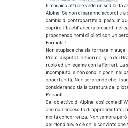
Il mosaico attuale vede un sedile da 
Alpine. Se non ci saranno accordi tra 
cambio di contropartite di peso, in qu
coprire i ‘buchi’ ancora presenti nel 
proponendo nomi di piloti con un perco
Formula 1.
Non stupisce che sia tornata in auge 
Premi disputati e fuori dal giro dei 
ruolo ed un legame con la
Ferrari
. La 
incompiuto, e non sono in pochi nel 
opportunità. Non sorprende che il suo n
considerando sia la caratura del pilot
Renault.
Se l’obiettivo di Alpine, così come di 
che non necessita di apprendistato, no
MONOMARCA
molta concorrenza. Non sembra però u
del Mondiale, e c’è chi è convinto che