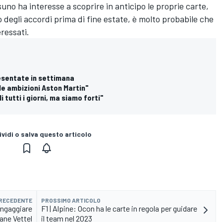
no ha interesse a scoprire in anticipo le proprie carte,
o degli accordi prima di fine estate, è molto probabile che
eressati.
resentate in settimana
 le ambizioni Aston Martin"
i tutti i giorni, ma siamo forti"
vidi o salva questo articolo
PRECEDENTE
PROSSIMO ARTICOLO
ingaggiare
F1 | Alpine: Ocon ha le carte in regola per guidare
ane Vettel
il team nel 2023