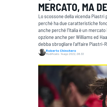
MERCATO, MA D
MOTOGP
WEC
Lo scossone della vicenda Piastri 
perché ha due caratteristiche fond
anche perché l'Italia è un mercat
opzione anche per Williams ed Haas
debba sbrogliare l'affaire Piastri-R
Roberto Chinchero
Modificato:
14 ago 2022, 08:33
WRC