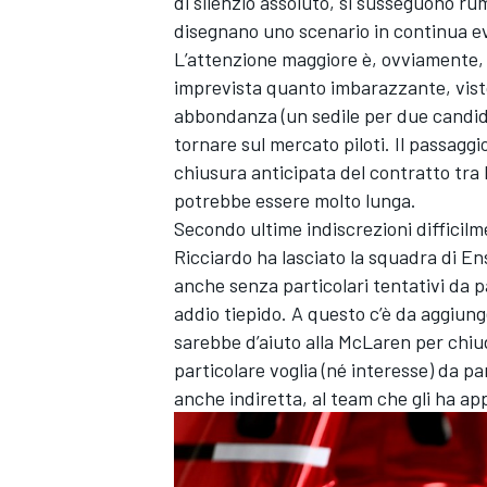
di silenzio assoluto, si susseguono rum
disegnano uno scenario in continua e
L’attenzione maggiore è, ovviamente, r
imprevista quanto imbarazzante, visto
abbondanza (un sedile per due candid
tornare sul mercato piloti. Il passaggio
chiusura anticipata del contratto tra 
potrebbe essere molto lunga.
Secondo ultime indiscrezioni
difficil
Ricciardo ha lasciato la squadra di E
anche senza particolari tentativi da p
addio tiepido. A questo c’è da aggiung
sarebbe d’aiuto alla McLaren per chiude
particolare voglia (né interesse) da p
anche indiretta, al team che gli ha app