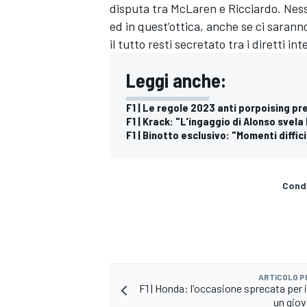
disputa tra McLaren e Ricciardo. Nessu
ed in quest’ottica, anche se ci sarann
il tutto resti secretato tra i diretti int
Leggi anche:
F1 | Le regole 2023 anti porpoising p
F1 | Krack: "L'ingaggio di Alonso svela
F1 | Binotto esclusivo: "Momenti difficil
Condi
RALLY
ARTICOLO 
F1 | Honda: l'occasione sprecata per 
un giov