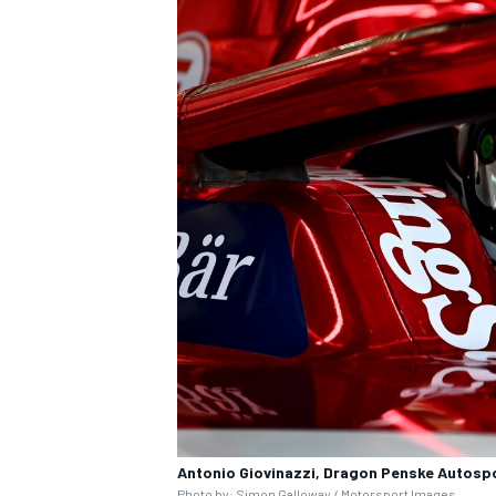
ENDURANCE/GT
Antonio Giovinazzi, Dragon Penske Autosp
Photo by: Simon Galloway /
Motorsport Images