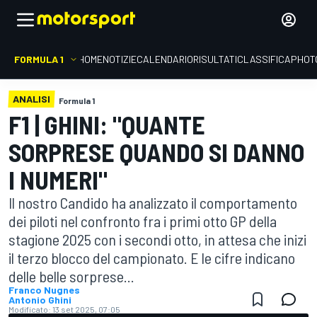
FORMULA 1
HOME
NOTIZIE
CALENDARIO
RISULTATI
CLASSIFICA
PHOT
ANALISI
Formula 1
F1 | GHINI: "QUANTE
SORPRESE QUANDO SI DANNO
I NUMERI"
Il nostro Candido ha analizzato il comportamento
dei piloti nel confronto fra i primi otto GP della
stagione 2025 con i secondi otto, in attesa che inizi
il terzo blocco del campionato. E le cifre indicano
delle belle sorprese...
Franco Nugnes
Antonio Ghini
Modificato:
13 set 2025, 07:05