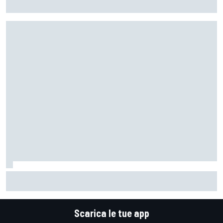
Senza la caduta di Raul, avrebbero fatto top 4"
F1 | "Erano tutti contenti tranne lui": Franco Colapinto
racconta un particolare aneddoto su Flavio Briatore
Scarica le tue app