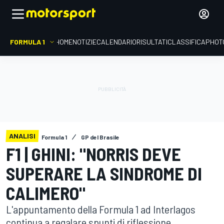
FORMULA 1
HOME
NOTIZIE
CALENDARIO
RISULTATI
CLASSIFICA
PHOT
ANALISI
Formula 1
GP del Brasile
F1 | GHINI: "NORRIS DEVE
SUPERARE LA SINDROME DI
CALIMERO"
L'appuntamento della Formula 1 ad Interlagos
continua a regalare spunti di riflessione,