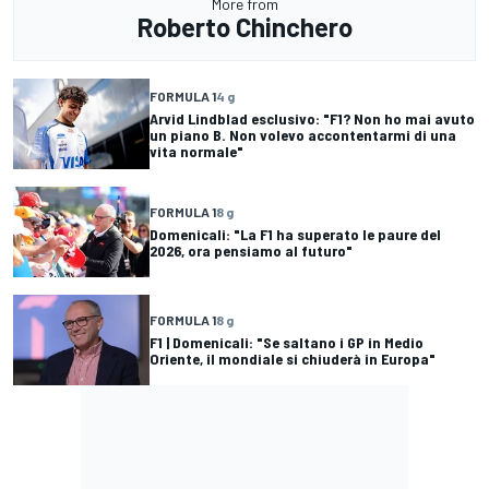
More from
Roberto Chinchero
FORMULA 1
4 g
Arvid Lindblad esclusivo: "F1? Non ho mai avuto
un piano B. Non volevo accontentarmi di una
vita normale"
FORMULA 1
8 g
Domenicali: "La F1 ha superato le paure del
2026, ora pensiamo al futuro"
FORMULA 1
8 g
F1 | Domenicali: "Se saltano i GP in Medio
Oriente, il mondiale si chiuderà in Europa"