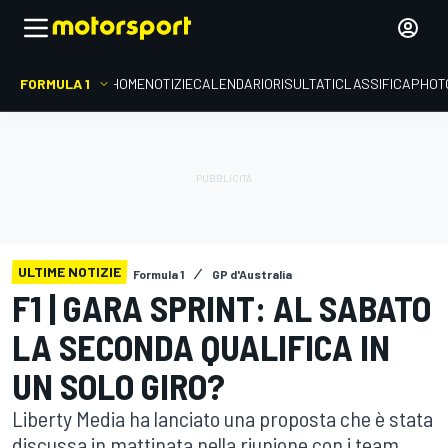
FORMULA 1
HOME
NOTIZIE
CALENDARIO
RISULTATI
CLASSIFICA
PHOT
ULTIME NOTIZIE
Formula 1
GP d'Australia
F1 | GARA SPRINT: AL SABATO
LA SECONDA QUALIFICA IN
UN SOLO GIRO?
Liberty Media ha lanciato una proposta che è stata
discussa in mattinata nella riunione con i team