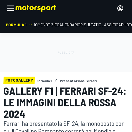
FORMULA 1
HOME
NOTIZIE
CALENDARIO
RISULTATI
CLASSIFICA
PHOT
FOTOGALLERY
Formula 1
Presentazione Ferrari
GALLERY F1 | FERRARI SF-24:
LE IMMAGINI DELLA ROSSA
2024
Ferrari ha presentato la SF-24, la monoposto con
cui il Cavallino Rampante correrà nel Mondiale