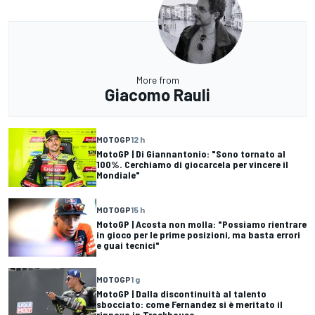
More from
Giacomo Rauli
MOTOGP
12 h
MotoGP | Di Giannantonio: "Sono tornato al
100%. Cerchiamo di giocarcela per vincere il
Mondiale"
MOTOGP
15 h
MotoGP | Acosta non molla: "Possiamo rientrare
in gioco per le prime posizioni, ma basta errori
e guai tecnici"
MOTOGP
1 g
MotoGP | Dalla discontinuità al talento
sbocciato: come Fernandez si è meritato il
rinnovo in Trackhouse