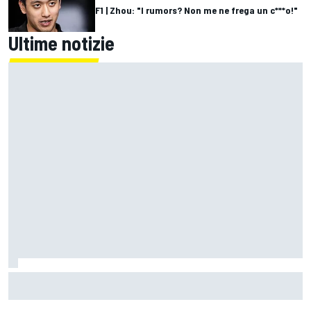
F1 | Zhou: "I rumors? Non me ne frega un c***o!"
Ultime notizie
MotoGP | Diggia: "Dal 4° giro ero senza gomma, ho
sbagliato a pensare di potermela giocare"