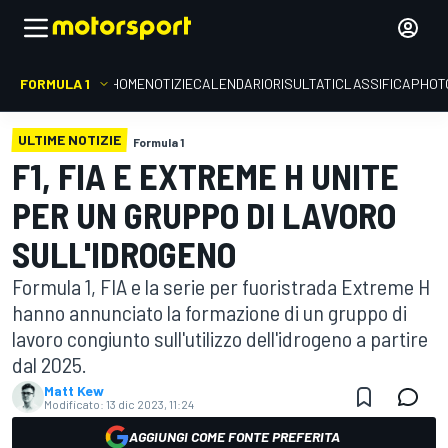
FORMULA 1
HOME
NOTIZIE
CALENDARIO
RISULTATI
CLASSIFICA
PHOT
ULTIME NOTIZIE
Formula 1
F1, FIA E EXTREME H UNITE
PER UN GRUPPO DI LAVORO
SULL'IDROGENO
Formula 1, FIA e la serie per fuoristrada Extreme H
hanno annunciato la formazione di un gruppo di
lavoro congiunto sull'utilizzo dell'idrogeno a partire
dal 2025.
Matt Kew
Modificato:
13 dic 2023, 11:24
AGGIUNGI COME FONTE PREFERITA