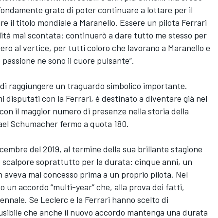
fondamente grato di poter continuare a lottare per il
e il titolo mondiale a Maranello. Essere un pilota Ferrari
ità mai scontata: continuerò a dare tutto me stesso per
ero al vertice, per tutti coloro che lavorano a Maranello e
ro passione ne sono il cuore pulsante”.
 di raggiungere un traguardo simbolico importante.
 disputati con la Ferrari, è destinato a diventare già nel
 con il maggior numero di presenze nella storia della
hael Schumacher fermo a quota 180.
icembre del 2019, al termine della sua brillante stagione
e scalpore soprattutto per la durata: cinque anni, un
n aveva mai concesso prima a un proprio pilota. Nel
 un accordo “multi-year” che, alla prova dei fatti,
ennale. Se Leclerc e la Ferrari hanno scelto di
ausibile che anche il nuovo accordo mantenga una durata