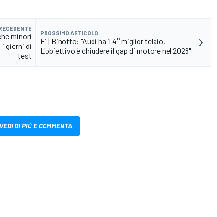
PRECEDENTE
PROSSIMO ARTICOLO
he minori
F1 | Binotto: "Audi ha il 4° miglior telaio.
 giorni di
L'obiettivo è chiudere il gap di motore nel 2028"
test
VEDI DI PIÙ E COMMENTA