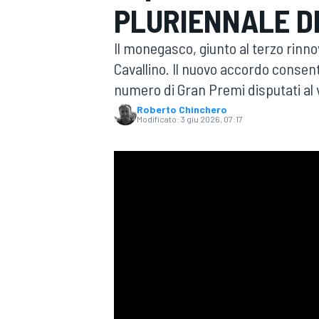
PLURIENNALE D
MOTOGP
WEC
Il monegasco, giunto al terzo rinnov
Cavallino. Il nuovo accordo consenti
numero di Gran Premi disputati al v
Roberto Chinchero
Modificato:
3 giu 2026, 07:17
WRC