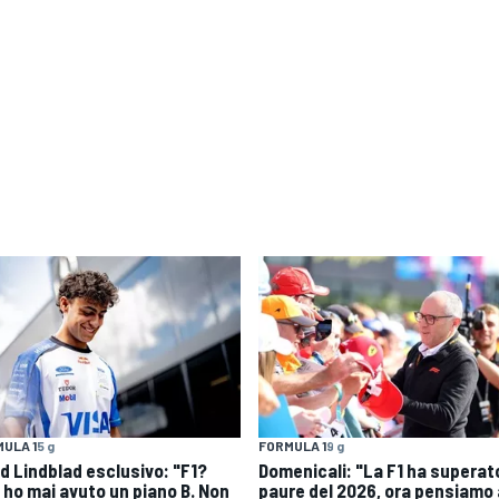
ULA 1
5 g
FORMULA 1
9 g
id Lindblad esclusivo: "F1?
Domenicali: "La F1 ha superato
 ho mai avuto un piano B. Non
paure del 2026, ora pensiamo 