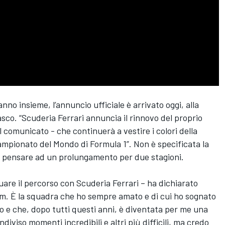
nno insieme, l’annuncio ufficiale è arrivato oggi, alla
sco. “Scuderia Ferrari annuncia il rinnovo del proprio
l comunicato - che continuerà a vestire i colori della
ampionato del Mondo di Formula 1”. Non è specificata la
fa pensare ad un prolungamento per due stagioni.
nuare il percorso con Scuderia Ferrari – ha dichiarato
am. È la squadra che ho sempre amato e di cui ho sognato
o e che, dopo tutti questi anni, è diventata per me una
iviso momenti incredibili e altri più difficili, ma credo