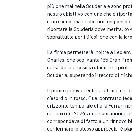
più che mai nella Scuderia e sono pro
nostro obiettivo comune che è riportar
è un sogno, ma anche una responsabil
riportare la Scuderia dove merita, ovv
soprattutto per i tifosi, che con la lo
La firma permetterà inoltre a Leclerc
Charles, che oggi vanta 155 Gran Premi
corso della prossima stagione il pilota
Scuderia, superando il record di Mic
Il primo rinnovo Leclerc lo firmò nel d
d’esordio in rosso. Quel contratto fec
orizzonte temporale che la Ferrari no
gennaio del 2024 venne poi annunciato
corrispondeva di fatto a un rinnovo bi
confermare lo stesso approccio, è pl