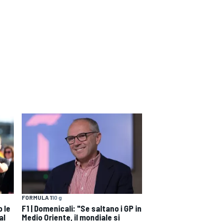
FORMULA 1
10 g
 le
F1 | Domenicali: "Se saltano i GP in
al
Medio Oriente, il mondiale si