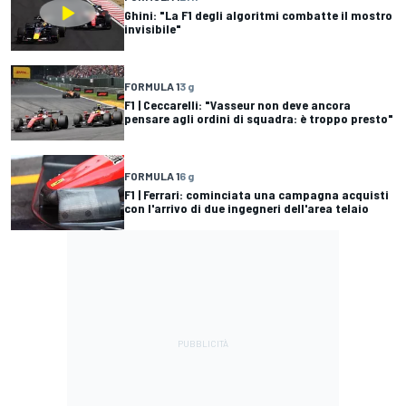
Ghini: "La F1 degli algoritmi combatte il mostro
invisibile"
FORMULA 1
3 g
F1 | Ceccarelli: "Vasseur non deve ancora
pensare agli ordini di squadra: è troppo presto"
FORMULA 1
6 g
F1 | Ferrari: cominciata una campagna acquisti
con l'arrivo di due ingegneri dell'area telaio