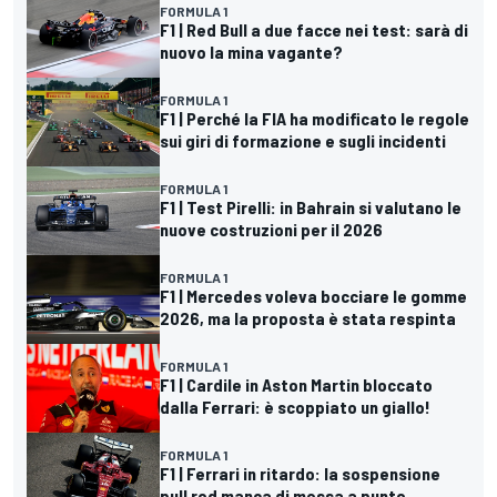
FORMULA 1
F1 | Red Bull a due facce nei test: sarà di
nuovo la mina vagante?
FORMULA 1
F1 | Perché la FIA ha modificato le regole
sui giri di formazione e sugli incidenti
FORMULA 1
F1 | Test Pirelli: in Bahrain si valutano le
nuove costruzioni per il 2026
FORMULA 1
F1 | Mercedes voleva bocciare le gomme
2026, ma la proposta è stata respinta
FORMULA 1
F1 | Cardile in Aston Martin bloccato
dalla Ferrari: è scoppiato un giallo!
FORMULA 1
F1 | Ferrari in ritardo: la sospensione
pull rod manca di messa a punto