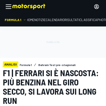
FORMULA 1
HOME
NOTIZIE
CALENDARIO
RISULTATI
CLASSIFICA
PHOT
ANALISI
Formula 1
Bahrain Test pre-stagionali
F1 | FERRARI SI È NASCOSTA:
PIÙ BENZINA NEL GIRO
SECCO, SI LAVORA SUI LONG
RUN