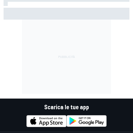
MotoGP | Márquez: "Calo gomma imprevisto, non credo che
con la media domani sarà meglio"
Scarica le tue app