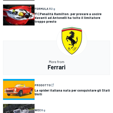
FORMULA 1
12 g
F1 | Penalità Hamilton: per provare a uscire
davanti ad Antonelli ha tolto il limitatore
troppo presto
More from
Ferrari
PRODOTTO
La spider italiana nata per conquistare gli Stati
Uniti
WEC
8 g