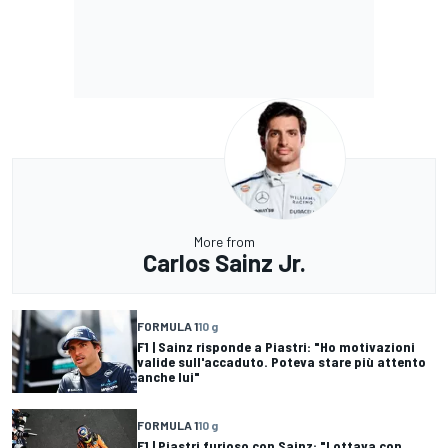
More from
Carlos Sainz Jr.
FORMULA 1
10 g
F1 | Sainz risponde a Piastri: "Ho motivazioni
valide sull'accaduto. Poteva stare più attento
anche lui"
FORMULA 1
10 g
F1 | Piastri furioso con Sainz: "Lottava con