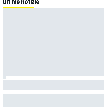
Ultime notizie
MotoGP | Ogura prudente: "Silverstone non è un circuito
che mi entusiasmi molto"