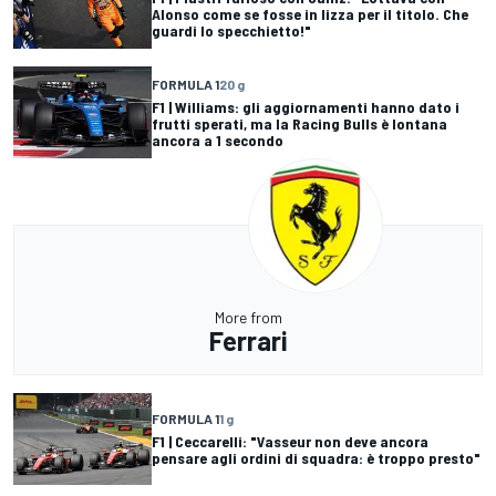
Alonso come se fosse in lizza per il titolo. Che
guardi lo specchietto!"
FORMULA 1
20 g
F1 | Williams: gli aggiornamenti hanno dato i
frutti sperati, ma la Racing Bulls è lontana
ancora a 1 secondo
More from
Ferrari
FORMULA 1
1 g
F1 | Ceccarelli: "Vasseur non deve ancora
pensare agli ordini di squadra: è troppo presto"