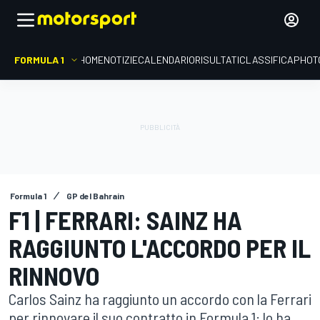
FORMULA 1
HOME
NOTIZIE
CALENDARIO
RISULTATI
CLASSIFICA
PHOT
Formula 1
GP del Bahrain
F1 | FERRARI: SAINZ HA
RAGGIUNTO L'ACCORDO PER IL
RINNOVO
Carlos Sainz ha raggiunto un accordo con la Ferrari
per rinnovare il suo contratto in Formula 1: lo ha