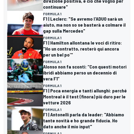
direzione positiva, è ciò che voglio per
continuare"
FORMULA 1
F1 | Leclerc: "Se avremo l'ADUO sarà un
aiuto, ma non so se basterà a colmare il
gap sulla Mercedes"
FORMULA 1
F1 | Hamilton allontana le voci di ritiro:
"Ho un contratto, resterò qui ancora
per un bel po'"
FORMULA 1
Alonso non fa sconti: “Con questi motori
ibridi abbiamo perso un decennio di
vera F1”
FORMULA 1
F1 | Poca energia e tanti allunghi: perché
Montreal è il test (finora) più duro per le
vetture 2026
FORMULA 1
F1 | Antonelli parla da leader: "Abbiamo
tante novità e ho grande fiducia. Ho
dato anche il mio input"
FORMULA 1