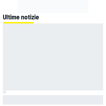
Ultime notizie
Un metro di altezza e 1.600 CV: ecco la Bugatti Destrier