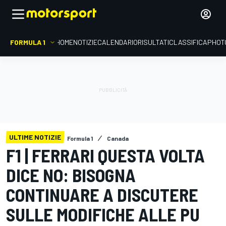
FORMULA 1
HOME
NOTIZIE
CALENDARIO
RISULTATI
CLASSIFICA
PHOT
ULTIME NOTIZIE
Formula 1
Canada
F1 | FERRARI QUESTA VOLTA
DICE NO: BISOGNA
CONTINUARE A DISCUTERE
SULLE MODIFICHE ALLE PU