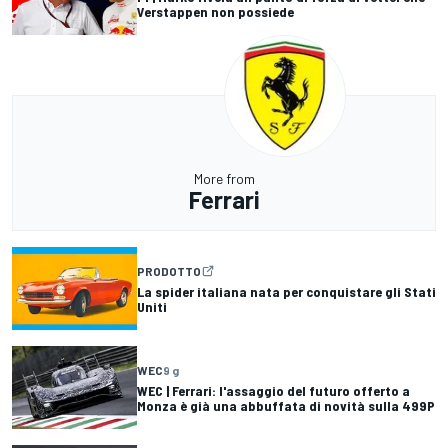
Verstappen non possiede
More from
Ferrari
PRODOTTO
La spider italiana nata per conquistare gli Stati
Uniti
WEC
9 g
WEC | Ferrari: l'assaggio del futuro offerto a
Monza è già una abbuffata di novità sulla 499P