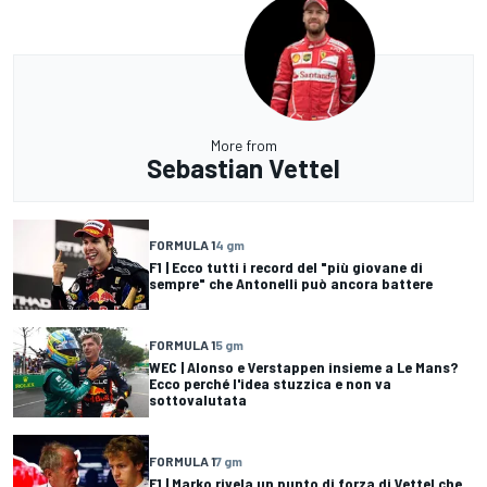
More from
Sebastian Vettel
FORMULA 1
4 gm
F1 | Ecco tutti i record del "più giovane di
sempre" che Antonelli può ancora battere
FORMULA 1
5 gm
WEC | Alonso e Verstappen insieme a Le Mans?
Ecco perché l'idea stuzzica e non va
sottovalutata
FORMULA 1
7 gm
F1 | Marko rivela un punto di forza di Vettel che