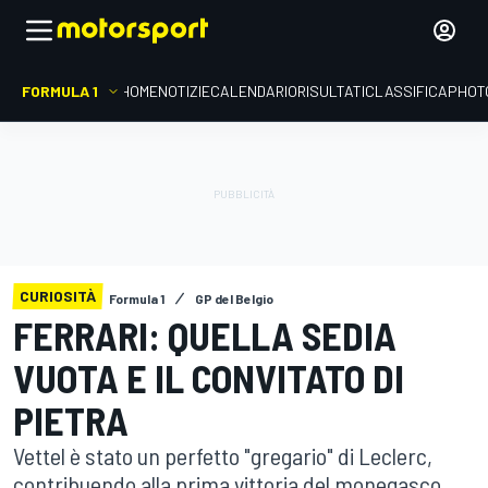
FORMULA 1
HOME
NOTIZIE
CALENDARIO
RISULTATI
CLASSIFICA
PHOT
CURIOSITÀ
Formula 1
GP del Belgio
FERRARI: QUELLA SEDIA
VUOTA E IL CONVITATO DI
PIETRA
Vettel è stato un perfetto "gregario" di Leclerc,
contribuendo alla prima vittoria del monegasco