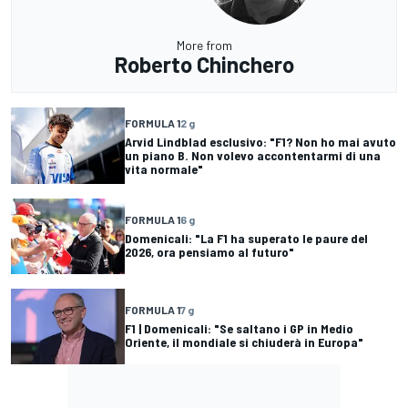
More from
Roberto Chinchero
FORMULA 1
2 g
Arvid Lindblad esclusivo: "F1? Non ho mai avuto
un piano B. Non volevo accontentarmi di una
vita normale"
FORMULA 1
6 g
Domenicali: "La F1 ha superato le paure del
2026, ora pensiamo al futuro"
FORMULA 1
7 g
F1 | Domenicali: "Se saltano i GP in Medio
Oriente, il mondiale si chiuderà in Europa"