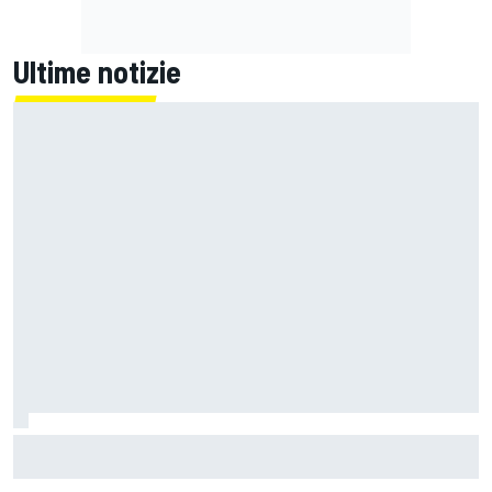
Ultime notizie
La Ferrari meno potente è anche la più divertente?