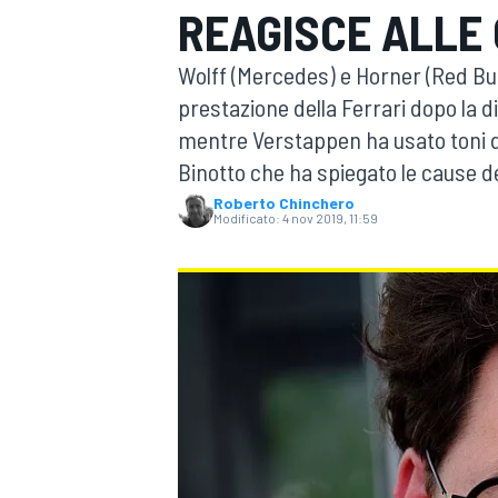
REAGISCE ALLE
MOTOGP
WEC
Wolff (Mercedes) e Horner (Red Bul
prestazione della Ferrari dopo la di
mentre Verstappen ha usato toni d
Binotto che ha spiegato le cause d
Roberto Chinchero
Modificato:
4 nov 2019, 11:59
WRC