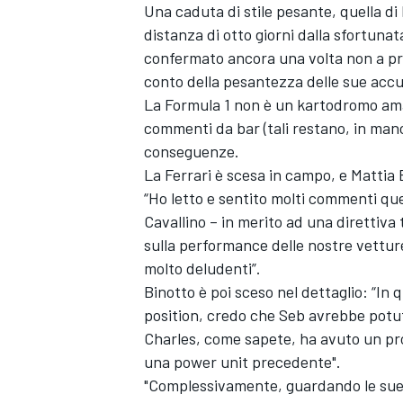
Una caduta di stile pesante, quella di 
distanza di otto giorni dalla sfortuna
confermato ancora una volta non a pro
conto della pesantezza delle sue accu
La Formula 1 non è un kartodromo amat
commenti da bar (tali restano, in man
conseguenze.
La Ferrari è scesa in campo, e Mattia
“Ho letto e sentito molti commenti que
Cavallino – in merito ad una direttiv
sulla performance delle nostre vettur
molto deludenti”.
Binotto è poi sceso nel dettaglio: “In q
position, credo che Seb avrebbe potut
Charles, come sapete, ha avuto un p
MONOMARCA
una power unit precedente".
"Complessivamente, guardando le sue 