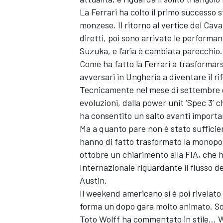
La Ferrari ha colto il primo successo s
monzese. Il ritorno al vertice del Cava
diretti, poi sono arrivate le performan
Suzuka, e l’aria è cambiata parecchio.
Come ha fatto la Ferrari a trasforma
avversari in Ungheria a diventare il r
Tecnicamente nel mese di settembre g
evoluzioni, dalla power unit ‘Spec 3’ 
ha consentito un salto avanti importan
Ma a quanto pare non è stato sufficie
hanno di fatto trasformato la monopos
ottobre un chiarimento alla FIA, che 
Internazionale riguardante il flusso del
Austin.
Il weekend americano si è poi rivelato u
forma un dopo gara molto animato. So
Toto Wolff ha commentato in stile… Wol