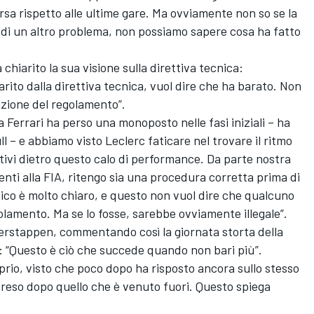
rsa rispetto alle ultime gare. Ma ovviamente non so se la
ta di un altro problema, non possiamo sapere cosa ha fatto
 chiarito la sua visione sulla direttiva tecnica:
ito dalla direttiva tecnica, vuol dire che ha barato. Non
azione del regolamento”.
a Ferrari ha perso una monoposto nelle fasi iniziali – ha
l – e abbiamo visto Leclerc faticare nel trovare il ritmo
otivi dietro questo calo di performance. Da parte nostra
nti alla FIA, ritengo sia una procedura corretta prima di
cnico è molto chiaro, e questo non vuol dire che qualcuno
olamento. Ma se lo fosse, sarebbe ovviamente illegale”.
erstappen, commentando così la giornata storta della
rt: “Questo è ciò che succede quando non bari più”.
prio, visto che poco dopo ha risposto ancora sullo stesso
reso dopo quello che è venuto fuori. Questo spiega