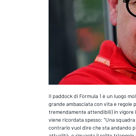
Il paddock di Formula 1 è un luogo mo
grande ambasciata con vita e regole pro
tremendamente attendibili) in vigore 
viene ricordata spesso: “Una squadra 
contrario vuol dire che sta andando pi
MONOPOSTO
attualità, e riguarda il solito triango