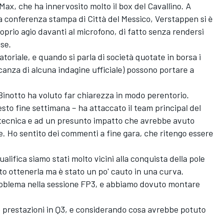
Max, che ha innervosito molto il box del Cavallino. A
ta conferenza stampa di Città del Messico, Verstappen si è
prio agio davanti al microfono, di fatto senza rendersi
se.
oriale, e quando si parla di società quotate in borsa i
canza di alcuna indagine ufficiale) possono portare a
 Binotto ha voluto far chiarezza in modo perentorio.
sto fine settimana – ha attaccato il team principal del
a tecnica e ad un presunto impatto che avrebbe avuto
e. Ho sentito dei commenti a fine gara, che ritengo essere
ualifica siamo stati molto vicini alla conquista della pole
o ottenerla ma è stato un po' cauto in una curva.
roblema nella sessione FP3, e abbiamo dovuto montare
prestazioni in Q3, e considerando cosa avrebbe potuto