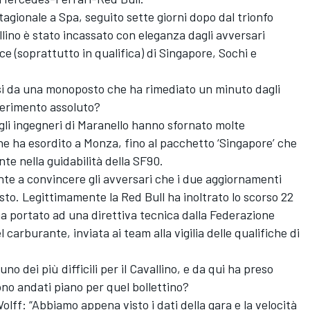
tagionale a Spa, seguito sette giorni dopo dal trionfo
llino è stato incassato con eleganza dagli avversari
ce (soprattutto in qualifica) di Singapore, Sochi e
rsi da una monoposto che ha rimediato un minuto dagli
iferimento assoluto?
li ingegneri di Maranello hanno sfornato molte
che ha esordito a Monza, fino al pacchetto ‘Singapore’ che
te nella guidabilità della SF90.
nte a convincere gli avversari che i due aggiornamenti
to. Legittimamente la Red Bull ha inoltrato lo scorso 22
ha portato ad una direttiva tecnica dalla Federazione
 carburante, inviata ai team alla vigilia delle qualifiche di
no dei più difficili per il Cavallino, e da qui ha preso
no andati piano per quel bollettino?
ff: “Abbiamo appena visto i dati della gara e la velocità