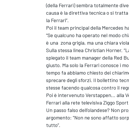
(della Ferrari) sembra totalmente dive
causa è la direttiva tecnica o si trat
la Ferrari”.
Poi il team principal della Mercedes ha
“Se qualcuno ha operato nel modo chiar
è una zona grigia, ma una chiara viol
Sulla stessa linea Christian Horner. “L
spiegato il team manager della Red Bul
giusto. Ma solo la Ferrari conosce i m
tempo fa abbiamo chiesto dei chiarime
sprecare degli sforzi. Il bollettino te
stesse facendo qualcosa contro il reg
Poi è intervenuto Verstappen… alla V
Ferrari alla rete televisiva Ziggo Spo
ENDURANCE/GT
Un passo falso dell’olandese? Non pro
argomento: “Non ne sono affatto sorp
tutto”.